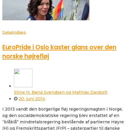
Debatindlæg
EuroPride i Oslo kaster glans over den
norske højrefløj
Stine H. Bang Svendsen og Mathias Danbolt
20. juni 2014
I 2013 vandt den borgerlige fløj regeringsmagten i Norge,
og den socialdemokratiske regering blev erstattet af en
“blåblå” mindretalsregering bestående af partierne Høyre
(H) og Fremskrittspartiet (FrP) – søsterpartier til danske