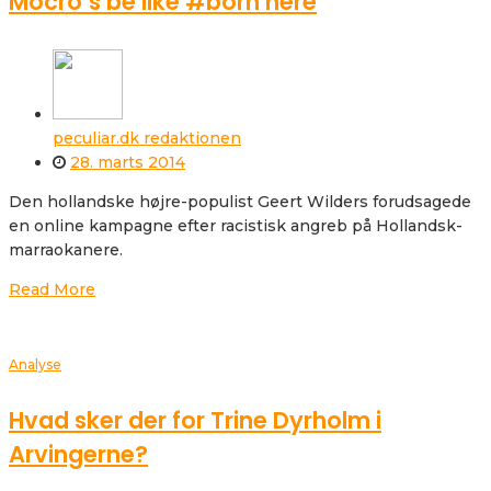
Mocro’s be like #born here
peculiar.dk redaktionen
28. marts 2014
Den hollandske højre-populist Geert Wilders forudsagede
en online kampagne efter racistisk angreb på Hollandsk-
marraokanere.
Read More
Analyse
Hvad sker der for Trine Dyrholm i
Arvingerne?