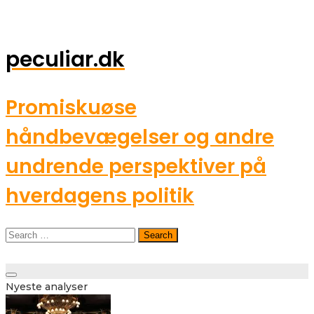
peculiar.dk
Promiskuøse
håndbevægelser og andre
undrende perspektiver på
hverdagens politik
Search
for:
Toggle
Nyeste analyser
navigation