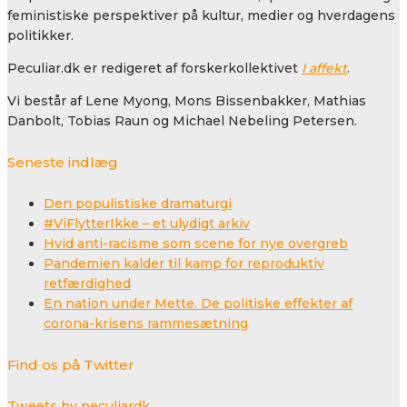
feministiske perspektiver på kultur, medier og hverdagens
politikker.
Peculiar.dk er redigeret af forskerkollektivet
I affekt
.
Vi består af Lene Myong, Mons Bissenbakker, Mathias
Danbolt, Tobias Raun og Michael Nebeling Petersen.
Seneste indlæg
Den populistiske dramaturgi
#ViFlytterIkke – et ulydigt arkiv
Hvid anti-racisme som scene for nye overgreb
Pandemien kalder til kamp for reproduktiv
retfærdighed
En nation under Mette. De politiske effekter af
corona-krisens rammesætning
Find os på Twitter
Tweets by peculiardk