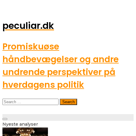
peculiar.dk
Promiskuøse
håndbevægelser og andre
undrende perspektiver på
hverdagens politik
Search
for:
Toggle
Nyeste analyser
navigation