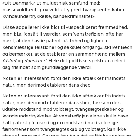
«Dit Danmark? Et multietnisk samfund med:
massevoldtægt, grov vold, utryghed, tvangsægteskaber,
kvindeundertrykkelse, bandekriminalitet».
Disse appellerer ikke blot til «uspecificeret fremmedhed,
men bl.a. [også til] værdier, som ‘venstrefløjen’ ofte har
ment, at den havde patent på: frihed og lighed i
kønsmæssige relationer og seksuel omgang», skriver Bech
og bemærker, at de etablerer en sammenhæng mellem
frisind
og
danskhed
: Hele det politiske spektrum deler i
dag frisindet som grundlæggende værdi.
Noten er interessant, fordi den ikke afdækker frisindets
natur, men derimod etablerer danskhed
Noten er interessant, fordi den ikke afdækker frisindets
natur, men derimod etablerer danskhed, her som den
udtalte modstand mod voldtægt, tvangsægteskaber og
kvindeundertrykkelse. At venstrefløjen alene skulle have
haft patent på frisind og en modstand mod voldelige
fænomener som tvangsægteskab og voldtægt, kan ikke