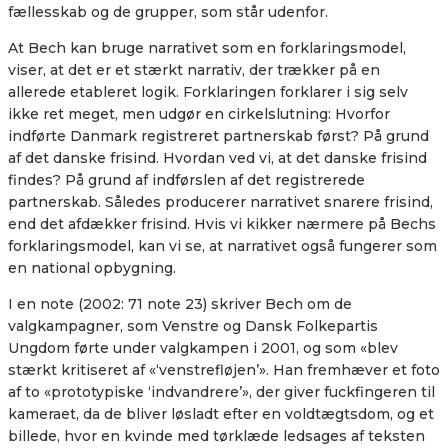
fællesskab og de grupper, som står udenfor.
At Bech kan bruge narrativet som en forklaringsmodel,
viser, at det er et stærkt narrativ, der trækker på en
allerede etableret logik. Forklaringen forklarer i sig selv
ikke ret meget, men udgør en cirkelslutning: Hvorfor
indførte Danmark registreret partnerskab først? På grund
af det danske frisind. Hvordan ved vi, at det danske frisind
findes? På grund af indførslen af det registrerede
partnerskab. Således producerer narrativet snarere frisind,
end det afdækker frisind. Hvis vi kikker nærmere på Bechs
forklaringsmodel, kan vi se, at narrativet også fungerer som
en national opbygning.
I en note (2002: 71 note 23) skriver Bech om de
valgkampagner, som Venstre og Dansk Folkepartis
Ungdom førte under valgkampen i 2001, og som «blev
stærkt kritiseret af «‘venstrefløjen’». Han fremhæver et foto
af to «prototypiske ‘indvandrere’», der giver fuckfingeren til
kameraet, da de bliver løsladt efter en voldtægtsdom, og et
billede, hvor en kvinde med tørklæde ledsages af teksten