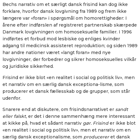
Bechs narrativ om et særligt dansk frisind kan dog ikke
forklare, hvorfor dansk lovgivning fra 1989 og frem ikke
længere var «foran» i spørgsmål om homorettigheder: I
årene efter indførslen af registreret partnerskab skærpede
Danmark lovgivningen om homoseksuelle familier. I 1996
indførtes et forbud mod lesbiske og enliges kvinder
adgang til medicinsk assisteret reproduktion; og siden 1989
har andre nationer været «langt foran» med nye
lovgivninger, der forbedrer og sikrer homoseksuelles vilkår
og juridiske sikkerhed.
Frisind er ikke blot «en realitet i social og politisk liv», men
et narrativ om en særlig dansk exceptiona-lisme, som
producerer et dansk fællesskab og de grupper, som står
udenfor.
Snarere end at diskutere, om frisindsnarrativet er
sandt
eller falskt,
er det i denne sammenhæng mere interessant
at kikke på, hvad et sådant narrativ
gør. Frisind
er ikke blot
«en realitet i social og politisk liv», men et narrativ om en
særlig dansk exceptionalisme, som
producerer
et dansk