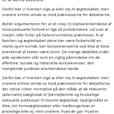
Derfor bør vi hverken sige ja eller nej til ægteskabet, men
snarere kritisk vende os mod præmisserne for debatterne
Butler argumenterer for, at et «nej» til statsanerkendelse af
homoseksuelle forhold er lige så problematisk. Ud over at
«nejet» ofte hviler på heteronormative præmisser, fx at
familien og ægteskabet alene bør være forbeholdt en
mand og en kvinde, kan konsekvenserne ved ikke at blive
anerkendt af staten være store. De mange dødsfald under
aids-epidemien står som en vigtig påmindelse om de
affektive, sociale og materielle konsekvenser, den
manglende juridiske anerkendelse havde.
Derfor bør vi hverken sige ja eller nej til ægteskabet, men
snarere kritisk vende os mod præmisserne for debatterne,
der netop virker normative på den måde, at de reducerer
(alternativ) slægtskab til (kerne)familie og forskellige
seksuelle praksisser til tosomt ægteskab. Spørgsmålet er
ikke, om homoægteskaber eller medborgerkrav er
ønskelige eller ej, men snarere, hvad de
gør
: Hvad er