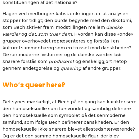
konstitueringen af det nationale?
Hagen ved medborgerskabstænkningen er, at analysen
stopper for tidligt; den burde begynde med den dikotomi,
som Bech skriver frem: modstillingen mellem
danske
værdier
og
det, som truer dem
. Hvordan kan disse «onde»
grupper overhovedet repræsenteres og forstås i en
kulturel sammenhæng som en trussel mod danskheden?
De senmoderne livsformer og de danske værdier bør
snarere forstås som
produceret
og ønskeliggjort netop
gennem andetgørelse og
queering
af andre grupper.
Who’s queer here?
Det synes mærkeligt, at Bech på én gang kan karakterisere
den homoseksuelle som forsvundet og samtidig definere
den homoseksuelle som symbolet på det senmoderne
samfund, som ifølge Bech definerer danskheden. Er den
homoseksuelle ikke snarere blevet allestedsnærværende?
Og er det den samme homoseksuelle figur, der blev