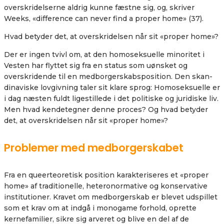
overskridelserne aldrig kunne fæstne sig, og, skriver
Weeks, «difference can never find a proper home» (37).
Hvad betyder det, at overskridelsen når sit «proper home»?
Der er ingen tvivl om, at den homoseksuelle minoritet i
Vesten har flyttet sig fra en status som uønsket og
overskridende til en medborgerskabsposition. Den skan-
dinaviske lovgivning taler sit klare sprog: Homoseksuelle er
i dag næsten fuldt ligestillede i det politiske og juridiske liv.
Men hvad kendetegner denne proces? Og hvad betyder
det, at overskridelsen når sit «proper home»?
Problemer med medborgerskabet
Fra en queerteoretisk position karakteriseres et «proper
home» af traditionelle, heteronormative og konservative
institutioner. Kravet om medborgerskab er blevet udspillet
som et krav om at indgå i monogame forhold, oprette
kernefamilier, sikre sig arveret og blive en del af de