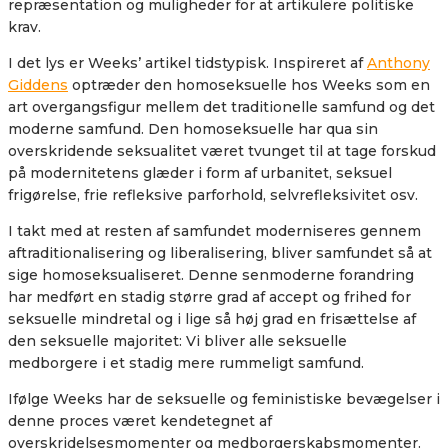
repræsentation og muligheder for at artikulere politiske
krav.
I det lys er Weeks’ artikel tidstypisk. Inspireret af
Anthony
Giddens
optræder den homoseksuelle hos Weeks som en
art overgangsfigur mellem det traditionelle samfund og det
moderne samfund. Den homoseksuelle har qua sin
overskridende seksualitet været tvunget til at tage forskud
på modernitetens glæder i form af urbanitet, seksuel
frigørelse, frie refleksive parforhold, selvrefleksivitet osv.
I takt med at resten af samfundet moderniseres gennem
aftraditionalisering og liberalisering, bliver samfundet så at
sige homoseksualiseret. Denne senmoderne forandring
har medført en stadig større grad af accept og frihed for
seksuelle mindretal og i lige så høj grad en frisættelse af
den seksuelle majoritet: Vi bliver alle seksuelle
medborgere i et stadig mere rummeligt samfund.
Ifølge Weeks har de seksuelle og feministiske bevægelser i
denne proces været kendetegnet af
overskridelsesmomenter og medborgerskabsmomenter.