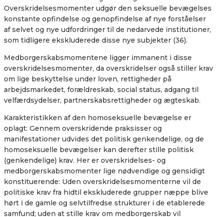
Overskridelsesmomenter udgør den seksuelle bevægelses
konstante opfindelse og genopfindelse af nye forståelser
af selvet og nye udfordringer til de nedarvede institutioner,
som tidligere ekskluderede disse nye subjekter (36).
Medborgerskabsmomentene ligger immanent i disse
overskridelsesmomenter, da overskridelser også stiller krav
om lige beskyttelse under loven, rettigheder på
arbejdsmarkedet, forældreskab, social status, adgang til
velfærdsydelser, partnerskabsrettigheder og ægteskab.
Karakteristikken af den homoseksuelle bevægelse er
oplagt: Gennem overskridende praksisser og
manifestationer udvides det politisk genkendelige, og de
homoseksuelle bevægelser kan derefter stille politisk
(genkendelige) krav. Her er overskridelses- og
medborgerskabsmomenter lige nødvendige og gensidigt
konstituerende: Uden overskridelsesmomenterne vil de
politiske krav fra hidtil ekskluderede grupper næppe blive
hørt i de gamle og selvtilfredse strukturer i de etablerede
samfund; uden at stille krav om medborgerskab vil