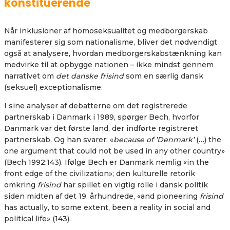
konstituerende
Når inklusioner af homoseksualitet og medborgerskab
manifesterer sig som nationalisme, bliver det nødvendigt
også at analysere, hvordan medborgerskabstænkning kan
medvirke til at opbygge nationen – ikke mindst gennem
narrativet om
det danske frisind
som en særlig dansk
(seksuel) exceptionalisme.
I sine analyser af debatterne om det registrerede
partnerskab i Danmark i 1989, spørger Bech, hvorfor
Danmark var det første land, der indførte registreret
partnerskab. Og han svarer: «
because of ’Denmark’
(…) the
one argument that could not be used in any other country»
(Bech 1992:143). Ifølge Bech er Danmark nemlig «in the
front edge of the civilization»; den kulturelle retorik
omkring
frisind
har spillet en vigtig rolle i dansk politik
siden midten af det 19. århundrede, «and pioneering
frisind
has actually, to some extent, been a reality in social and
political life» (143).