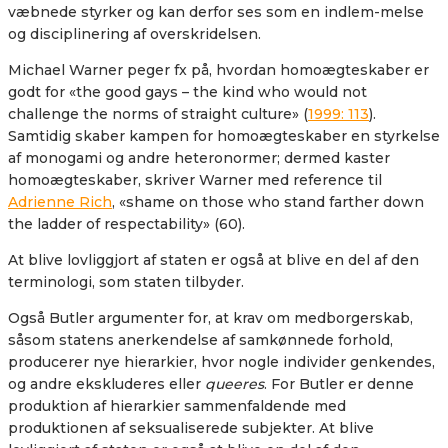
væbnede styrker og kan derfor ses som en indlem-melse
og disciplinering af overskridelsen.
Michael Warner peger fx på, hvordan homoægteskaber er
godt for «the good gays – the kind who would not
challenge the norms of straight culture» (
1999: 113
).
Samtidig skaber kampen for homoægteskaber en styrkelse
af monogami og andre heteronormer; dermed kaster
homoægteskaber, skriver Warner med reference til
Adrienne Rich
, «shame on those who stand farther down
the ladder of respectability» (60).
At blive lovliggjort af staten er også at blive en del af den
terminologi, som staten tilbyder.
Også Butler argumenter for, at krav om medborgerskab,
såsom statens anerkendelse af samkønnede forhold,
producerer nye hierarkier, hvor nogle individer genkendes,
og andre ekskluderes eller
queeres
. For Butler er denne
produktion af hierarkier sammenfaldende med
produktionen af seksualiserede subjekter. At blive