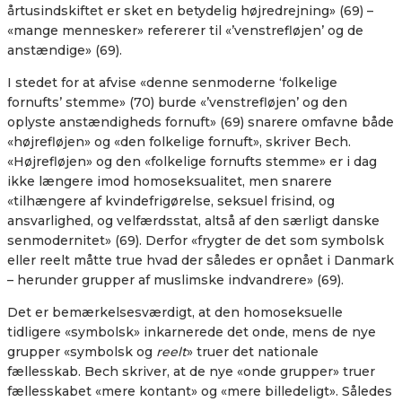
årtusindskiftet er sket en betydelig højredrejning» (69) –
«mange mennesker» refererer til «’venstrefløjen’ og de
anstændige» (69).
I stedet for at afvise «denne senmoderne ‘folkelige
fornufts’ stemme» (70) burde «’venstrefløjen’ og den
oplyste anstændigheds fornuft» (69) snarere omfavne både
«højrefløjen» og «den folkelige fornuft», skriver Bech.
«Højrefløjen» og den «folkelige fornufts stemme» er i dag
ikke længere imod homoseksualitet, men snarere
«tilhængere af kvindefrigørelse, seksuel frisind, og
ansvarlighed, og velfærdsstat, altså af den særligt danske
senmodernitet» (69). Derfor «frygter de det som symbolsk
eller reelt måtte true hvad der således er opnået i Danmark
– herunder grupper af muslimske indvandrere» (69).
Det er bemærkelsesværdigt, at den homoseksuelle
tidligere «symbolsk» inkarnerede det onde, mens de nye
grupper «symbolsk og
reelt
» truer det nationale
fællesskab. Bech skriver, at de nye «onde grupper» truer
fællesskabet «mere kontant» og «mere billedeligt». Således