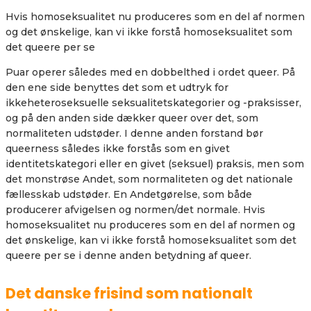
Hvis homoseksualitet nu produceres som en del af normen
og det ønskelige, kan vi ikke forstå homoseksualitet som
det queere per se
Puar operer således med en dobbelthed i ordet queer. På
den ene side benyttes det som et udtryk for
ikkeheteroseksuelle seksualitetskategorier og -praksisser,
og på den anden side dækker queer over det, som
normaliteten udstøder. I denne anden forstand bør
queerness således ikke forstås som en givet
identitetskategori eller en givet (seksuel) praksis, men som
det monstrøse Andet, som normaliteten og det nationale
fællesskab udstøder. En Andetgørelse, som både
producerer afvigelsen og normen/det normale. Hvis
homoseksualitet nu produceres som en del af normen og
det ønskelige, kan vi ikke forstå homoseksualitet som det
queere per se i denne anden betydning af queer.
Det danske frisind som nationalt