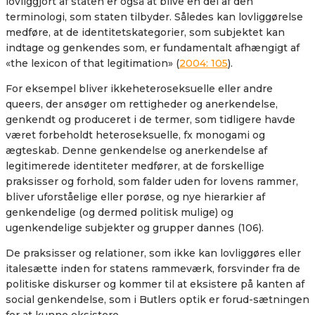
lovliggjort af staten er også at blive en del af den
terminologi, som staten tilbyder. Således kan lovliggørelse
medføre, at de identitetskategorier, som subjektet kan
indtage og genkendes som, er fundamentalt afhængigt af
«the lexicon of that legitimation» (
2004: 105
).
For eksempel bliver ikkeheteroseksuelle eller andre
queers, der ansøger om rettigheder og anerkendelse,
genkendt og produceret i de termer, som tidligere havde
været forbeholdt heteroseksuelle, fx monogami og
ægteskab. Denne genkendelse og anerkendelse af
legitimerede identiteter medfører, at de forskellige
praksisser og forhold, som falder uden for lovens rammer,
bliver uforståelige eller porøse, og nye hierarkier af
genkendelige (og dermed politisk mulige) og
ugenkendelige subjekter og grupper dannes (106).
De praksisser og relationer, som ikke kan lovliggøres eller
italesætte inden for statens rammeværk, forsvinder fra de
politiske diskurser og kommer til at eksistere på kanten af
social genkendelse, som i Butlers optik er forud-sætningen
for at kunne eksistere.