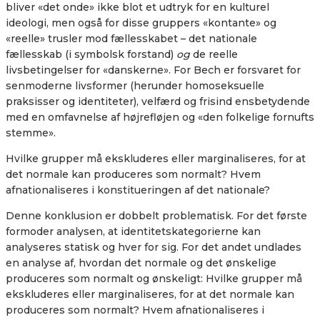
bliver «det onde» ikke blot et udtryk for en kulturel
ideologi, men også for disse gruppers «kontante» og
«reelle» trusler mod fællesskabet – det nationale
fællesskab (i symbolsk forstand)
og
de reelle
livsbetingelser for «danskerne». For Bech er forsvaret for
senmoderne livsformer (herunder homoseksuelle
praksisser og identiteter), velfærd og frisind ensbetydende
med en omfavnelse af højrefløjen og «den folkelige fornufts
stemme».
Hvilke grupper må ekskluderes eller marginaliseres, for at
det normale kan produceres som normalt? Hvem
afnationaliseres i konstitueringen af det nationale?
Denne konklusion er dobbelt problematisk. For det første
formoder analysen, at identitetskategorierne kan
analyseres statisk og hver for sig. For det andet undlades
en analyse af, hvordan det normale og det ønskelige
produceres som normalt og ønskeligt: Hvilke grupper må
ekskluderes eller marginaliseres, for at det normale kan
produceres som normalt? Hvem afnationaliseres i