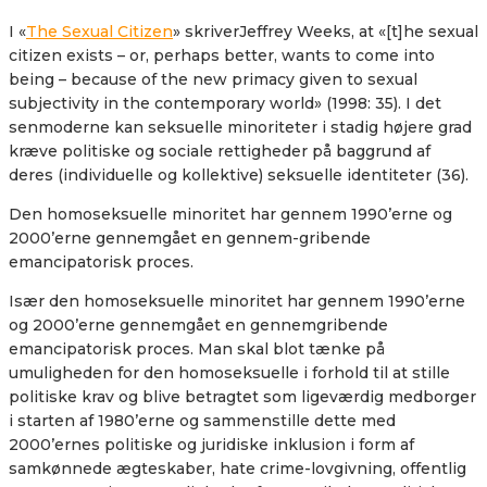
I «
The Sexual Citizen
» skriverJeffrey Weeks, at «[t]he sexual
citizen exists – or, perhaps better, wants to come into
being – because of the new primacy given to sexual
subjectivity in the contemporary world» (1998: 35). I det
senmoderne kan seksuelle minoriteter i stadig højere grad
kræve politiske og sociale rettigheder på baggrund af
deres (individuelle og kollektive) seksuelle identiteter (36).
Den homoseksuelle minoritet har gennem 1990’erne og
2000’erne gennemgået en gennem-gribende
emancipatorisk proces.
Især den homoseksuelle minoritet har gennem 1990’erne
og 2000’erne gennemgået en gennemgribende
emancipatorisk proces. Man skal blot tænke på
umuligheden for den homoseksuelle i forhold til at stille
politiske krav og blive betragtet som ligeværdig medborger
i starten af 1980’erne og sammenstille dette med
2000’ernes politiske og juridiske inklusion i form af
samkønnede ægteskaber, hate crime-lovgivning, offentlig