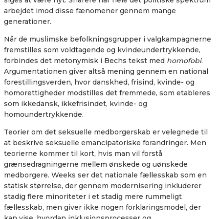
siges at være nyt. Snarere har hele det politiske spektrum
arbejdet imod disse fænomener gennem mange
generationer.
Når de muslimske befolkningsgrupper i valgkampagnerne
fremstilles som voldtagende og kvindeundertrykkende,
forbindes det metonymisk i Bechs tekst med
homofobi
.
Argumentationen giver altså mening gennem en national
forestillingsverden, hvor danskhed, frisind, kvinde- og
homorettigheder modstilles det fremmede, som etableres
som ikkedansk, ikkefrisindet, kvinde- og
homoundertrykkende.
Teorier om det seksuelle medborgerskab er velegnede til
at beskrive seksuelle emancipatoriske forandringer. Men
teorierne kommer til kort, hvis man vil forstå
grænsedragningerne mellem ønskede og uønskede
medborgere. Weeks ser det nationale fællesskab som en
statisk størrelse, der gennem modernisering inkluderer
stadig flere minoriteter i et stadig mere rummeligt
fællesskab, men giver ikke nogen forklaringsmodel, der
kan vise, hvordan inklusionsprocesser og