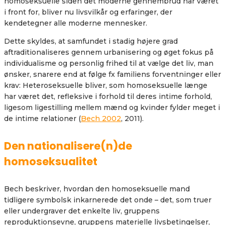
homoseksuelle siden det moderne gennembrud har været
i front for, bliver nu livsvilkår og erfaringer, der
kendetegner alle moderne mennesker.
Dette skyldes, at samfundet i stadig højere grad
aftraditionaliseres gennem urbanisering og øget fokus på
individualisme og personlig frihed til at vælge det liv, man
ønsker, snarere end at følge fx familiens forventninger eller
krav: Heteroseksuelle bliver, som homoseksuelle længe
har været det, refleksive i forhold til deres intime forhold,
ligesom ligestilling mellem mænd og kvinder fylder meget i
de intime relationer (
Bech 2002
, 2011).
Den nationalisere(n)de
homoseksualitet
Bech beskriver, hvordan den homoseksuelle mand
tidligere symbolsk inkarnerede det onde – det, som truer
eller undergraver det enkelte liv, gruppens
reproduktionsevne, gruppens materielle livsbetingelser,