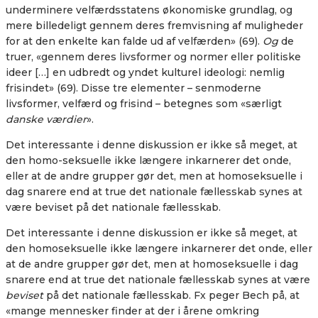
underminere velfærdsstatens økonomiske grundlag, og
mere billedeligt gennem deres fremvisning af muligheder
for at den enkelte kan falde ud af velfærden» (69).
Og
de
truer, «gennem deres livsformer og normer eller politiske
ideer […] en udbredt og yndet kulturel ideologi: nemlig
frisindet» (69). Disse tre elementer – senmoderne
livsformer, velfærd og frisind – betegnes som «særligt
danske værdier
».
Det interessante i denne diskussion er ikke så meget, at
den homo-seksuelle ikke længere inkarnerer det onde,
eller at de andre grupper gør det, men at homoseksuelle i
dag snarere end at true det nationale fællesskab synes at
være beviset på det nationale fællesskab.
Det interessante i denne diskussion er ikke så meget, at
den homoseksuelle ikke længere inkarnerer det onde, eller
at de andre grupper gør det, men at homoseksuelle i dag
snarere end at true det nationale fællesskab synes at være
beviset
på det nationale fællesskab. Fx peger Bech på, at
«mange mennesker finder at der i årene omkring