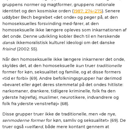
gruppens normer og magtformer, gruppens nationale
identitet og den kosmiske orden (
1987: 274–275
). Senere
uddyber Bech begrebet «det onde» og peger på, at den
homoseksuelles forsvinding med-fører, at den
homoseksuelle ikke længere opleves som inkarnationen af
det onde. Denne udvikling kobler Bech til en herskende
dansk
ikkemoralistisk kulturel ideologi om det danske
frisind
(2002: 55).
Når den homoseksuelle ikke længere inkarnerer det onde,
skyldes det, at den homoseksuelle
kun
truer
traditionelle
former for køn, seksualitet og familie, og at disse formers
«tid er forbi» (69). Andre befolkningsgrupper har derimod
«bevaret eller øget deres stemmetal på det ondes hitliste:
narkomaner, drankere, tidligere kriminelle, folk fra den
yderste højrefløj, muslimer, neurotikere, indvandrere og
folk fra yderste venstrefløj» (68).
Disse grupper truer ikke de traditionelle, men «de nye,
senmoderne former
for køn, samliv og seksualitet» (69). De
truer også «
velfærd
, både mere kontant gennem at