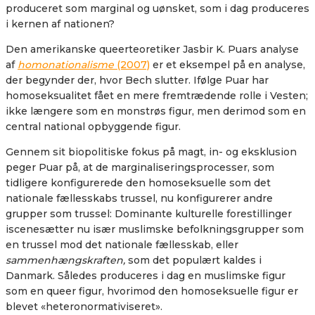
produceret som marginal og uønsket, som i dag produceres
i kernen af nationen?
Den amerikanske queerteoretiker Jasbir K. Puars analyse
af
homonationalisme
(2007)
er et eksempel på en analyse,
der begynder der, hvor Bech slutter. Ifølge Puar har
homoseksualitet fået en mere fremtrædende rolle i Vesten;
ikke længere som en monstrøs figur, men derimod som en
central national opbyggende figur.
Gennem sit biopolitiske fokus på magt, in- og eksklusion
peger Puar på, at de marginaliseringsprocesser, som
tidligere konfigurerede den homoseksuelle som det
nationale fællesskabs trussel, nu konfigurerer andre
grupper som trussel: Dominante kulturelle forestillinger
iscenesætter nu især muslimske befolkningsgrupper som
en trussel mod det nationale fællesskab, eller
sammenhængskraften,
som det populært kaldes i
Danmark. Således produceres i dag en muslimske figur
som en queer figur, hvorimod den homoseksuelle figur er
blevet «heteronormativiseret».