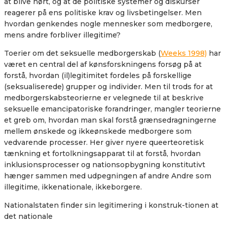
at blive hørt, og at de politiske systemer og diskurser
reagerer på ens politiske krav og livsbetingelser. Men
hvordan genkendes nogle mennesker som medborgere,
mens andre forbliver illegitime?
Toerier om det seksuelle medborgerskab (
Weeks 1998)
har
været en central del af kønsforskningens forsøg på at
forstå, hvordan (il)legitimitet fordeles på forskellige
(seksualiserede) grupper og individer. Men til trods for at
medborgerskabsteorierne er velegnede til at beskrive
seksuelle emancipatoriske forandringer, mangler teorierne
et greb om, hvordan man skal forstå grænsedragningerne
mellem ønskede og ikkeønskede medborgere som
vedvarende processer. Her giver nyere queerteoretisk
tænkning et fortolkningsapparat til at forstå, hvordan
inklusionsprocesser og nationsopbygning konstitutivt
hænger sammen med udpegningen af andre Andre som
illegitime, ikkenationale, ikkeborgere.
Nationalstaten finder sin legitimering i konstruk-tionen at
det nationale