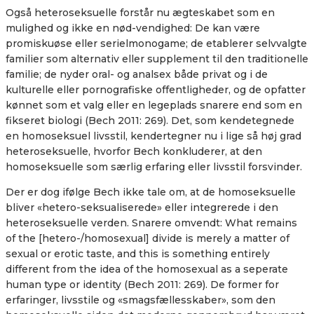
Også heteroseksuelle forstår nu ægteskabet som en
mulighed og ikke en nød-vendighed: De kan være
promiskuøse eller serielmonogame; de etablerer selvvalgte
familier som alternativ eller supplement til den traditionelle
familie; de nyder oral- og analsex både privat og i de
kulturelle eller pornografiske offentligheder, og de opfatter
kønnet som et valg eller en legeplads snarere end som en
fikseret biologi (Bech 2011: 269). Det, som kendetegnede
en homoseksuel livsstil, kendertegner nu i lige så høj grad
heteroseksuelle, hvorfor Bech konkluderer, at den
homoseksuelle som særlig erfaring eller livsstil forsvinder.
Der er dog ifølge Bech ikke tale om, at de homoseksuelle
bliver «hetero-seksualiserede» eller integrerede i den
heteroseksuelle verden. Snarere omvendt: What remains
of the [hetero-/homosexual] divide is merely a matter of
sexual or erotic taste, and this is something entirely
different from the idea of the homosexual as a seperate
human type or identity (Bech 2011: 269). De former for
erfaringer, livsstile og «smagsfællesskaber», som den