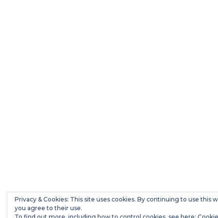
Privacy & Cookies: This site uses cookies. By continuing to use this w
you agree to their use.
To find out more, including how to control cookies, see here:
Cookie