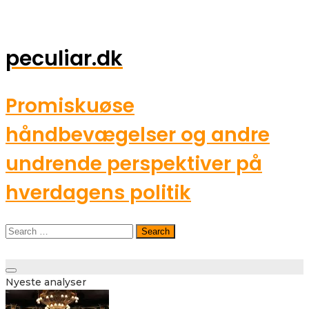
peculiar.dk
Promiskuøse
håndbevægelser og andre
undrende perspektiver på
hverdagens politik
Search
for:
Toggle
Nyeste analyser
navigation