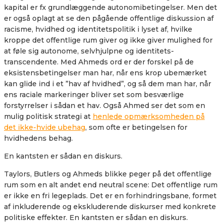
kapital er fx grundlæggende autonomibetingelser. Men det
er også oplagt at se den pågående offentlige diskussion af
racisme, hvidhed og identitetspolitik i lyset af, hvilke
kroppe det offentlige rum giver og ikke giver mulighed for
at føle sig autonome, selvhjulpne og identitets-
transcendente. Med Ahmeds ord er der forskel på de
eksistensbetingelser man har, når ens krop ubemærket
kan glide ind i et ”hav af hvidhed”, og så dem man har, når
ens raciale markeringer bliver set som besværlige
forstyrrelser i sådan et hav. Også Ahmed ser det som en
mulig politisk strategi at
henlede opmærksomheden på
det ikke-hvide ubehag
, som ofte er betingelsen for
hvidhedens behag.
En kantsten er sådan en diskurs.
Taylors, Butlers og Ahmeds blikke peger på det offentlige
rum som en alt andet end neutral scene: Det offentlige rum
er ikke en fri legeplads. Det er en forhindringsbane, formet
af inkluderende og ekskluderende diskurser med konkrete
politiske effekter. En kantsten er sådan en diskurs.