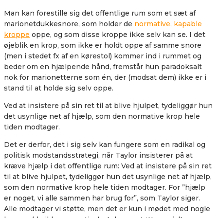
Man kan forestille sig det offentlige rum som et sæt af
marionetdukkesnore, som holder de
normative, kapable
kroppe
oppe, og som disse kroppe ikke selv kan se. I det
øjeblik en krop, som ikke er holdt oppe af samme snore
(men i stedet fx af en kørestol) kommer ind i rummet og
beder om en hjælpende hånd, fremstår hun paradoksalt
nok for marionetterne som én, der (modsat dem) ikke er i
stand til at holde sig selv oppe.
Ved at insistere på sin ret til at blive hjulpet, tydeliggør hun
det usynlige net af hjælp, som den normative krop hele
tiden modtager.
Det er derfor, det i sig selv kan fungere som en radikal og
politisk modstandsstrategi, når Taylor insisterer på at
kræve hjælp i det offentlige rum: Ved at insistere på sin ret
til at blive hjulpet, tydeliggør hun det usynlige net af hjælp,
som den normative krop hele tiden modtager. For ”hjælp
er noget, vi alle sammen har brug for”, som Taylor siger.
Alle modtager vi støtte, men det er kun i mødet med nogle