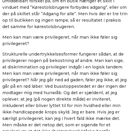
umiddelbart forskel på, om en butik hænger et skilt i
vinduet med ”Kørestolsbrugere forbydes adgang”, eller om
der på skiltet står ”Adgang for alle”. Men hvis der er tre trin
op til butikken og ingen rampe, så er resultatet i praksis
det samme for kørestolsbrugeren.
Men kan man være privilegeret, når man ikke føler sig
privilegeret?
Strukturelle undertrykkelsesformer fungerer sådan, at de
privilegerer nogen på bekostning af andre. Man kan sige,
at diskrimination og privilegier indgår i en logisk tandem.
Men kan man være privilegeret, når man ikke føler sig
privilegeret? Når jeg går ned ad gaden, føler jeg ikke, at jeg
går på en rød løber. Ved busstoppestedet er der ingen der
modtager mig med hurraråb. Og det er sjældent, at jeg
oplever, at jeg (på nogen direkte måde) er inviteret,
inkluderet eller bliver lyttet til for min hvidhed eller min
ikke-handicappede krops skyld. Jeg er bare. Hvis jeg er
særligt privilegeret, kan jeg i hvert fald ikke mærke det.
Men måske er det netop det, som er sigende for et