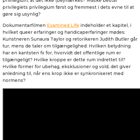
privilegium; at det ikke (be)mærkes? Måske består
privilegiets privilegium først og fremmest i dets evne til at
gøre sig usynlig?
Dokumentarfilmen
Examined Life
indeholder et kapitel, i
hvilket queer erfaringer og handicaperfaringer mødes:
Kunstneren Sunaura Taylor og retorikeren Judith Butler går
tur, mens de taler om tilgængelighed: Hvilken betydning
har en kantsten fx for, hvorvidt det offentlige rum er
tilgængeligt? Hvilke kroppe er dette rum indrettet til?
Hvilke former for ubehag, eksklusioner og vold, det giver
anledning til, når ens krop ikke er synkroniseret med
normens?