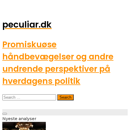
peculiar.dk
Promiskuøse
håndbevægelser og andre
undrende perspektiver på
hverdagens politik
Search
for:
Toggle
Nyeste analyser
navigation