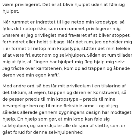
være privilegeret. Det er at blive hjulpet uden at føle sig
hjulpet.
Når rummet er indrettet til lige netop min kropstype, så
føles det netop ikke, som om rummet privilegerer mig.
Snarere er jeg privilegiet med fraværet af at bliver stoppet,
forhindret eller holdt tilbage. Når det rum, jeg opholder mig
i, er formet til netop min kropstype, støtter det min følelse
af at være fri, autonom og selvhjulpen. Sådan et rum tillader
mig at føle, at: ”ingen har hjulpet mig. Jeg hjalp mig selv:
Jeg trådte over kantstenen, kom op ad trappen og åbnede
døren ved min egen kraft”.
Med andre ord, så består mit privilegium i en tilsløring af
det faktum, at vejen, trappen og døren er konstrueret, så
de passer præcis til min kropstype – præcis til mine
bevægelige ben og til mine fleksible arme – og at jeg
således allerede gennem bygningens design har modtaget
hjælp. En hjælp som gør, at min krop kan føle sig
selvhjulpen, og som skjuler alle de spor af støtte, som er
gået forud for denne selvhjulpenhed.