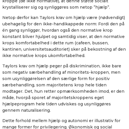
kroppe (de ikke normative), at denne støtte socialt
krystalliserer sig og synliggøres som netop ”hjælp”.
Netop derfor kan Taylors krav om hjælp være (nødvendigt)
ubehagelig for den ikke-handikappede norm: Fordi den på
én gang synliggør, hvordan også den normative krop
konstant bliver hjulpet og samtidig viser, at den normative
krops komfortabelhed i dette rum (cafeen, bussen,
kantinen, universitetsauditoriet) sker på bekostning af den
ikke normative krops ukomfortabelhed.
Taylors krav om hjælp peger på diskrimination, ikke bare
som negativ særbehandling af minoritets-kroppen, men
som usynliggørelsen af den særlige form for positiv
særbehandling, som majoritetens krop hele tiden
modtager. Det, hun retter opmærksomheden imod, er den
måde, hvorpå sporet af majoritetskroppens eget
hjælpeprogram hele tiden udviskes og usynliggøres
gennem naturalisering.
Dette forhold mellem hjælp og autonomi er illustrativ for
mange former for privilegering. Økonomisk og social