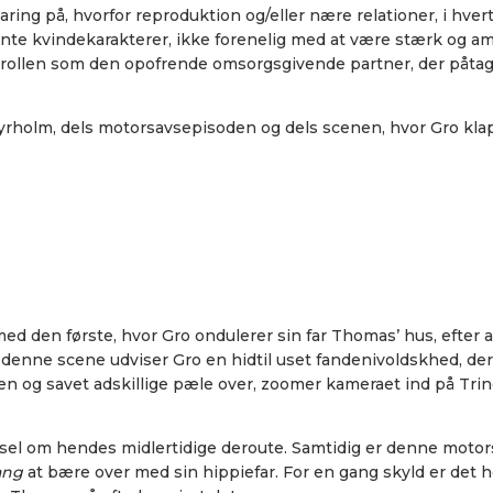
ring på, hvorfor reproduktion og/eller nære relationer, i hvert 
nte kvindekarakterer, ikke forenelig med at være stærk og ambi
ollen som den opofrende omsorgsgivende partner, der påtager 
yrholm, dels motorsavsepisoden og dels scenen, hvor Gro klapp
d den første, hvor Gro ondulerer sin far Thomas’ hus, efter at
I denne scene udviser Gro en hidtil uset fandenivoldskhed, der 
ven og savet adskillige pæle over, zoomer kameraet ind på Trin
orvarsel om hendes midlertidige deroute. Samtidig er denne mot
ang
at bære over med sin hippiefar. For en gang skyld er det h