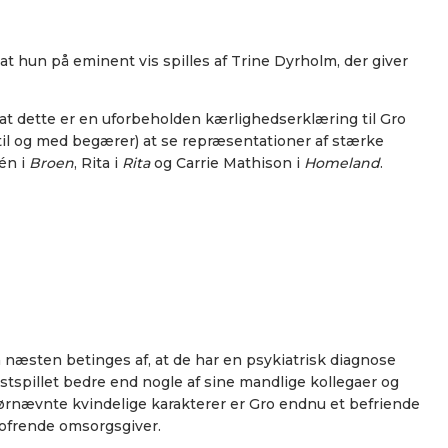
at hun på eminent vis spilles af Trine Dyrholm, der giver
t, at dette er en uforbeholden kærlighedserklæring til Gro
 til og med begærer) at se repræsentationer af stærke
én i
Broen
, Rita i
Rita
og Carrie Mathison i
Homeland
.
ja næsten betinges af, at de har en psykiatrisk diagnose
stspillet bedre end nogle af sine mandlige kollegaer og
 førnævnte kvindelige karakterer er Gro endnu et befriende
pofrende omsorgsgiver.