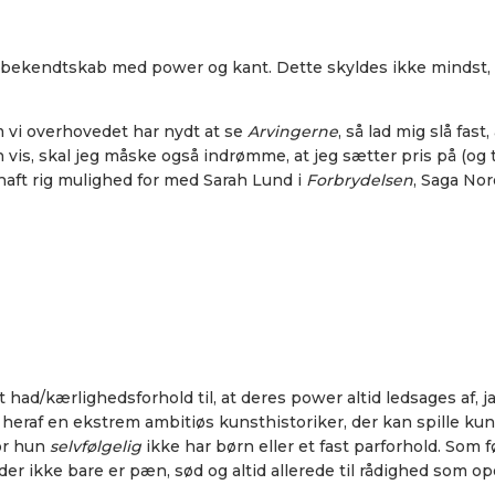
nt bekendtskab med power og kant. Dette skyldes ikke mindst, 
 om vi overhovedet har nydt at se
Arvingerne
, så lad mig slå fas
 vis, skal jeg måske også indrømme, at jeg sætter pris på (og
haft rig mulighed for med Sarah Lund i
Forbrydelsen
, Saga Nor
et had/kærlighedsforhold til, at deres power altid ledsages af, 
 heraf en ekstrem ambitiøs kunsthistoriker, der kan spille kun
for hun
selvfølgelig
ikke har børn eller et fast parforhold. Som
r ikke bare er pæn, sød og altid allerede til rådighed som o