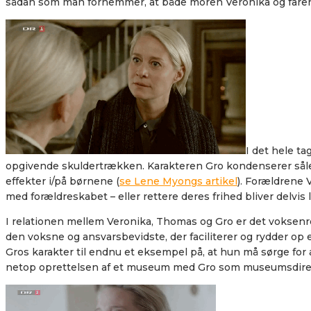
sådan som man fornemmer, at både moren Veronika og faren 
I det hele ta
opgivende skuldertrækken. Karakteren Gro kondenserer såled
effekter i/på børnene (
se Lene Myongs artikel
). Forældrene 
med forældreskabet – eller rettere deres frihed bliver delvis 
I relationen mellem Veronika, Thomas og Gro er det voksenroll
den voksne og ansvarsbevidste, der faciliterer og rydder o
Gros karakter til endnu et eksempel på, at hun må sørge for a
netop oprettelsen af et museum med Gro som museumsdirektø