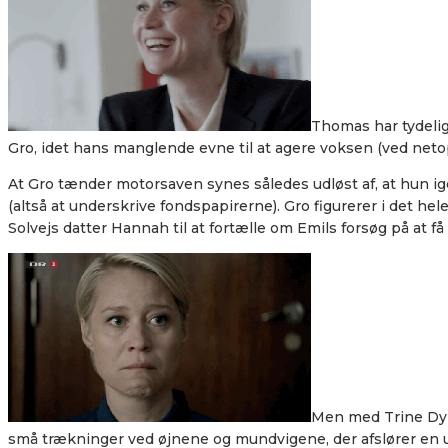
Thomas har tydeligv
Gro, idet hans manglende evne til at agere voksen (ved netop 
At Gro tænder motorsaven synes således udløst af, at hun i
(altså at underskrive fondspapirerne). Gro figurerer i det he
Solvejs datter Hannah til at fortælle om Emils forsøg på at få
Men med Trine Dyrh
små trækninger ved øjnene og mundvigene, der afslører en usik