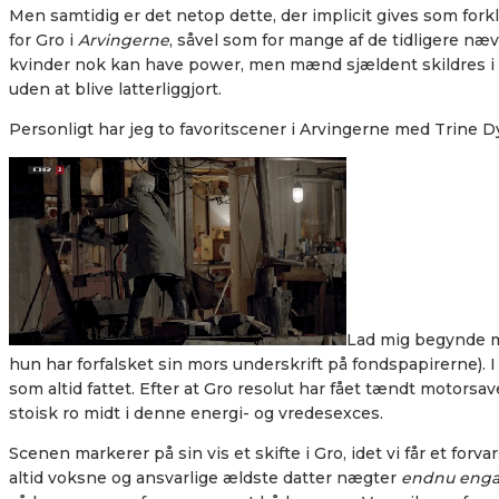
Men samtidig er det netop dette, der implicit gives som forkla
for Gro i
Arvingerne
, såvel som for mange af de tidligere næv
kvinder nok kan have power, men mænd sjældent skildres i r
uden at blive latterliggjort.
Personligt har jeg to favoritscener i Arvingerne med Trine D
Lad mig begynde me
hun har forfalsket sin mors underskrift på fondspapirerne). 
som altid fattet. Efter at Gro resolut har fået tændt motorsa
stoisk ro midt i denne energi- og vredesexces.
Scenen markerer på sin vis et skifte i Gro, idet vi får et f
altid voksne og ansvarlige ældste datter nægter
endnu eng