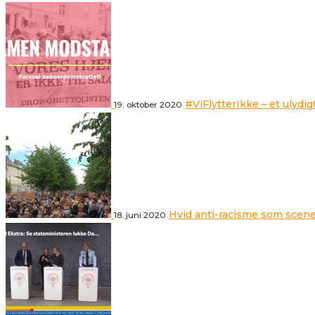
#ViFlytterIkke – et ulydig
19. oktober 2020
Hvid anti-racisme som scene
18. juni 2020