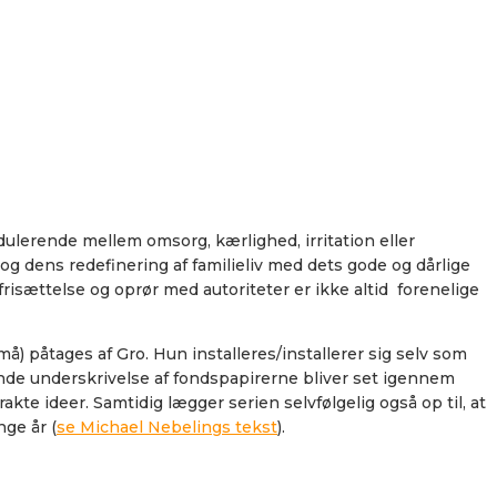
dulerende mellem omsorg, kærlighed, irritation eller
dens redefinering af familieliv med dets gode og dårlige
risættelse og oprør med autoriteter er ikke altid forenelige
må) påtages af Gro. Hun installeres/installerer sig selv som
nde underskrivelse af fondspapirerne bliver set igennem
kte ideer. Samtidig lægger serien selvfølgelig også op til, at
ge år (
se Michael Nebelings tekst
).