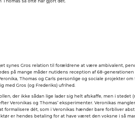
Thomas så ofte har gjort det.
get synes Gros relation til forældrene at være ambivalent, pen
es på mange måder nutidens reception af 68-generationen og 
Veronika, Thomas og Carls personlige og sociale projekter om f
lig med Gros (og Frederiks) ufrihed.
en, der ikke sådan lige lader sig helt afskaffe, men i stedet (
p efter Veronikas og Thomas’ eksperimenter. Veronikas mangle
t formalisere dét, som i Veronikas hænder bare forbliver abstra
r er hendes betaling for at have været den voksne i så man