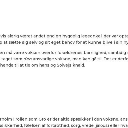
is aldrig været andet end en hyggelig legeonkel, der var optag
at sætte sig selv og sit eget behov for at kunne blive i sin hyt
gen må være voksen overfor forældrenes barnlighed, samtidig
le taget som
den
ansvarlige voksne, man kan gå til. Det er derf
 hende til at tie om hans og Solvejs knald.
olm i rollen som Gro er der altid sprækker i den voksne, ans
kerhed, følelsen af fortabthed, sorg, vrede, jalousi eller hvad