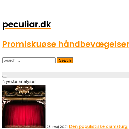
peculiar.dk
Promiskuøse håndbevægelser o
Search
for:
Toggle
Nyeste analyser
navigation
Den populistiske dramaturgi
23. maj 2021