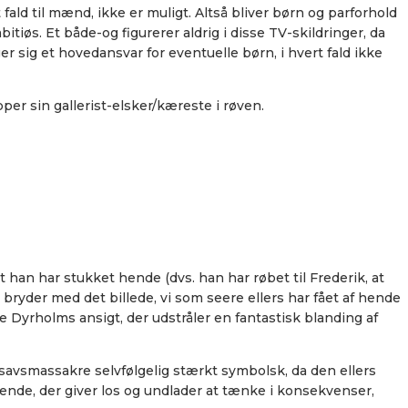
fald til mænd, ikke er muligt. Altså bliver børn og parforhold
tiøs. Et både-og figurerer aldrig i disse TV-skildringer, da
sig et hovedansvar for eventuelle børn, i hvert fald ikke
er sin gallerist-elsker/kæreste i røven.
 han har stukket hende (dvs. han har røbet til Frederik, at
bryder med det billede, vi som seere ellers har fået af hende
e Dyrholms ansigt, der udstråler en fantastisk blanding af
orsavsmassakre selvfølgelig stærkt symbolsk, da den ellers
ende, der giver los og undlader at tænke i konsekvenser,