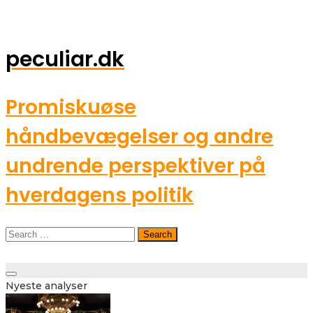
peculiar.dk
Promiskuøse
håndbevægelser og andre
undrende perspektiver på
hverdagens politik
Search
for:
Toggle
Nyeste analyser
navigation