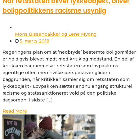
Når retsstaten bliver lykkeobjekt, bliver
boligpolitikkens racisme usynlig
Mons Bissenbakker og Lene Myong
5. marts 2018
Regeringens plan om at ’nedbryde’ bestemte boligområder
er heldigvis blevet mødt med kritik og modstand. En del af
kritikken har rammesat retsstaten som lovpakkens
egentlige offer, men hvilke perspektiver glider i
baggrunden, når kritikken samler sig om retsstaten som
lykkeobjekt? Lovpakken sætter endnu engang strukturel
racisme og statssanktioneret vold på den politiske
dagsorden. I sidste […]
Read More