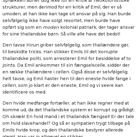
Sprækken åbner dog ikke for en kritik af neokolonistiske
strukturer, men derimod for en kritik af Emil, der er så
umoden, at han ikke kan tage sit ansvar på sig. Han burde
selvfølgelig ikke have solgt resortet, men burde have
opført sig som en
moden
kolonial patriark, der tager ansvar
for sine thailandske børn. Så ville alle have det bedst!
Den tavse Hirun griber selvfølgelig, som thailændere gør,
til beskidte tricks. Han stikker Emils til det korrupte
thailandske politi, som arresterer Emil for besiddelse af to
joints. Da Emil ankommer til sin fængselscelle, sidder der
en række thailændere i cellen. Også disse er selvfølgelig
helt tavse, og Emil haster hen til den eneste hvide fange i
cellen, som jo klart er den eneste, Emil og vi seere kan
identificere os med.
Den hvide medfange fortæller, at han ikke regner med at
komme ud, da det thailandske system er korrupt og grådigt.
Oh skræk! En hvid mand i et thailandsk fængsel! Er der tale
om hvid slavehandel? Og så er sympatien trygt tilbage på
Emils hvide krop, og den thailandske bestyrer allerede
glemt. Han var jo alligevel en stikker.