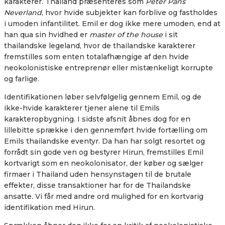
karakterer. Thailand præsenteres som
Peter Pans
Neverland
, hvor hvide subjekter kan forblive og fastholdes
i umoden infantilitet. Emil er dog ikke mere umoden, end at
han qua sin hvidhed er
master of the house
i sit
thailandske legeland, hvor de thailandske karakterer
fremstilles som enten totalafhængige af den hvide
neokolonistiske entreprenør eller mistænkeligt korrupte
og farlige.
Identifikationen løber selvfølgelig gennem Emil, og de
ikke-hvide karakterer tjener alene til Emils
karakteropbygning. I sidste afsnit åbnes dog for en
lillebitte sprække i den gennemført hvide fortælling om
Emils thailandske eventyr. Da han har solgt resortet og
forrådt sin gode ven og bestyrer Hirun, fremstilles Emil
kortvarigt som en neokolonisator, der køber og sælger
firmaer i Thailand uden hensynstagen til de brutale
effekter, disse transaktioner har for de Thailandske
ansatte. Vi får med andre ord mulighed for en kortvarig
identifikation med Hirun.