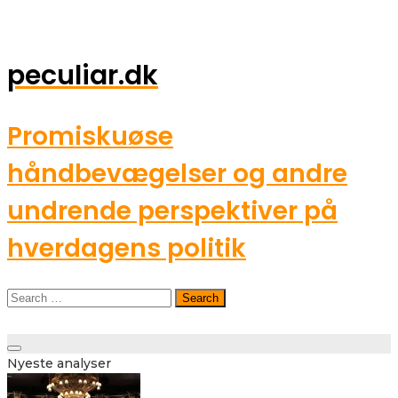
peculiar.dk
Promiskuøse
håndbevægelser og andre
undrende perspektiver på
hverdagens politik
Search
for:
Toggle
Nyeste analyser
navigation