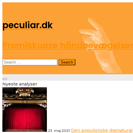
peculiar.dk
Promiskuøse håndbevægelser o
Search
for:
Toggle
Nyeste analyser
navigation
Den populistiske dramaturgi
23. maj 2021