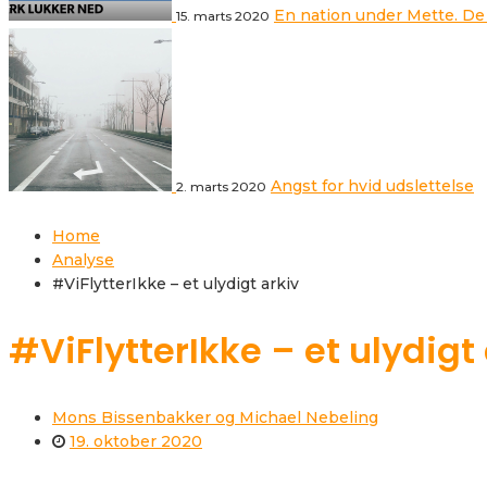
En nation under Mette. De
15. marts 2020
Angst for hvid udslettelse
2. marts 2020
Home
Analyse
#ViFlytterIkke – et ulydigt arkiv
#ViFlytterIkke – et ulydigt
Mons Bissenbakker og Michael Nebeling
19. oktober 2020