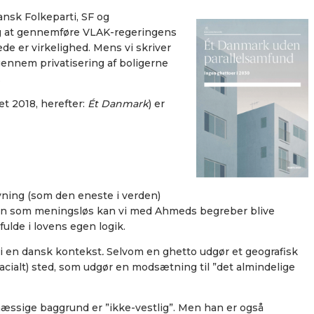
ansk Folkeparti, SF og
sag at gennemføre VLAK-regeringens
de er virkelighed. Mens vi skriver
gennem privatisering af boligerne
.
t 2018, herefter:
Ét Danmark
) er
vning (som den eneste i verden)
en som meningsløs kan vi med Ahmeds begreber blive
fulde i lovens egen logik.
 i en dansk kontekst
.
Selvom en ghetto udgør et geografisk
acialt) sted, som udgør en modsætning til ”det almindelige
mæssige baggrund er ”ikke-vestlig”. Men han er også