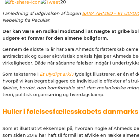
20
I anledning af udgivelsen af bogen
SARA AHMED – ET ULYDI
Nebeling fra Peculiar.
Der kan være en radikal modstand i at nægte at gribe bol
udgøre et forsvar for den almene boligform.
Gennem de sidste 15 år har Sara Ahmeds forfatterskab cemen
antiracistisk og queer aktivistisk praksis hjælper Ahmeds b
virkeligheder. Både når sådanne følelser indgår i undertryk
Som teksterne i
Et ulydigt arkiv
tydeligt illustrerer, er én a
hvorpå vi kan begrebsliggøre de individuelle effekter af struk
følelse
,
bordet
,
den komfortable stol
,
den melankolske migr
teori, politisk organisering og hverdagskamp.
Huller i følelsesfællesskabets danmarks
Som et illustrativt eksempel på, hvordan nogle af Ahmeds be
som siden 2018 har haft til formål at afvikle en række a