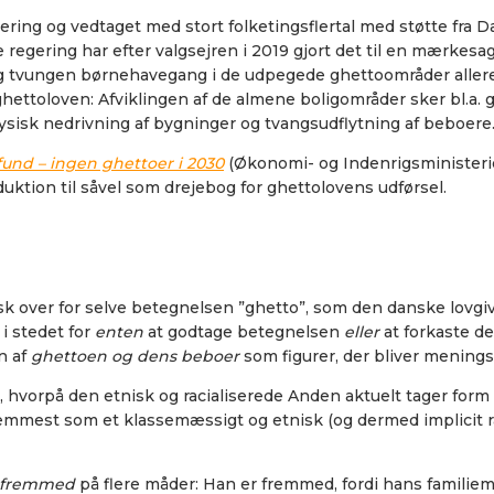
ing og vedtaget med stort folketingsflertal med støtte fra D
regering har efter valgsejren i 2019 gjort det til en mærke
e og tvungen børnehavegang i de udpegede ghettoområder allere
ettoloven: Afviklingen af de almene boligområder sker bl.a. 
 fysisk nedrivning af bygninger og tvangsudflytning af beboere
und – ingen ghettoer i 2030
(Økonomi- og Indenrigsministerie
duktion til såvel som drejebog for ghettolovens udførsel.
isk over for selve betegnelsen ”ghetto”, som den danske lovgi
 stedet for
enten
at godtage betegnelsen
eller
at forkaste d
n af
ghettoen og dens beboer
som figurer, der bliver menings
hvorpå den etnisk og racialiserede Anden aktuelt tager form
fremmest som et klassemæssigt og etnisk (og dermed implicit r
 fremmed
på flere måder: Han er fremmed, fordi hans familie