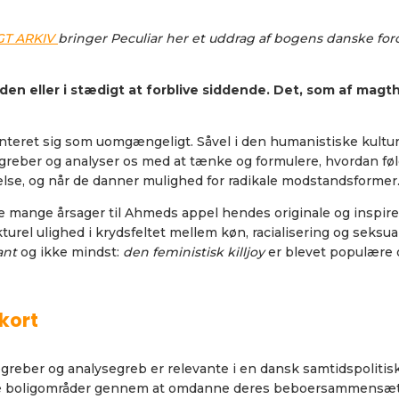
GT ARKIV
bringer Peculiar her et uddrag af bogens danske for
den eller i stædigt at forblive siddende. Det, som af magt
teret sig som uomgængeligt. Såvel i den humanistiske kulturf
egreber og analyser os med at tænke og formulere, hvordan føl
kelse, og når de danner mulighed for radikale modstandsformer
f de mange årsager til Ahmeds appel hendes originale og inspir
turel ulighed i krydsfeltet mellem køn, racialisering og seksua
ant
og ikke mindst:
den feministisk killjoy
er blevet populære 
kort
greber og analysegreb er relevante i en dansk samtidspolitisk
lmene boligområder gennem at omdanne deres beboersammensæ