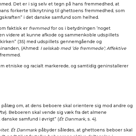
ed. Det er i sig selv et tegn på hans fremmedhed, at
 hans forkerte tilknytning til ghettoens fremmedhed, som
ngskraften” i det danske samfund som helhed.
som faktisk er
fremmed
for os i betydningen ’noget
den videre at kunne afkode og sammenkoble udspillets
lkekirken” (35) med udspillets gennemgående og
 hinanden, (Ahmed:
I selskab med ’de fremmede’;
Affektive
t fremmed.
m etniske og racialt markerede, og samtidig geninstallerer
t pålæg om, at dens beboere skal orientere sig mod andre og
fte
). Beboeren skal vende sig væk fra det almene
 danske samfund i øvrigt” (
Ét Danmark,
s. 4).
vitet
.
Ét Danmark
påbyder således, at ghettoens beboer skal