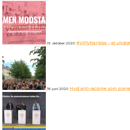
#ViFlytterIkke – et ulydig
19. oktober 2020
Hvid anti-racisme som scene
18. juni 2020