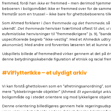
fremmed, fordi han
ikke
er fremmed – men derimod hjemmevant
beboeren i boligområdet ikke er fremmed over for de samme g
fremstår som en trussel – ikke bare for ghettobeboerens t
Som Ahmed forklarer i
Den fremmede og det fremmede
, s
ukendt’.
Det fremmede
henviser tværtimod oftest til
det, v
eufemistiske henvisninger til ”fremmedkrigere” (s. 9), ”band
uspecificerede begreb ”ikke-vestlig”. Med et Ahmedsk udtry
økonomier
). Med andre ord forventes læseren let at kunne
Udspillets billede af fremmedhed virker gennem at det på én
denne betydningsskabende figuration af etnisk og racial f
#ViFlytterIkke – et ulydigt arkiv
Vi kan forstå ghettoloven som en ”afretningsanordning”, so
mere ”lykkebringende objekter” (Ahmed:
Et egenrådigt arki
boligområde og i stedet orientere sig mod lykkeligere objek
Denne orientering billedligøres gennem hele regeringsuds