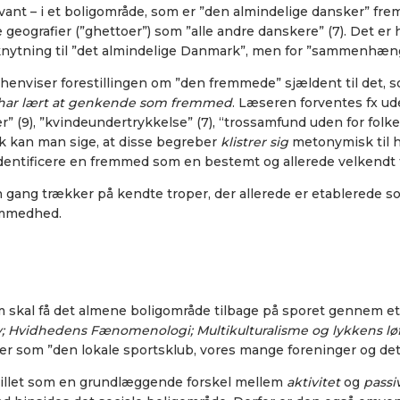
 – i et boligområde, som er ”den almindelige dansker” fremm
eografier (”ghettoer”) som ”alle andre danskere” (7). Det er
ilknytning til ”det almindelige Danmark”, men for ”sammenhæ
å henviser forestillingen om ”den fremmede” sjældent til det, 
i har lært at genkende som fremmed
. Læseren forventes fx u
er” (9), ”kvindeundertrykkelse” (7), “trossamfund uden for fo
k kan man sige, at disse begreber
klistrer sig
metonymisk
til
 identificere en fremmed som en bestemt og allerede velkend
 gang trækker på kendte troper, der allerede er etablerede so
remmedhed.
m skal få det almene boligområde tilbage på sporet gennem e
v; Hvidhedens Fænomenologi; Multikulturalisme og lykkens lø
ter som ”den lokale sportsklub, vores mange foreninger og det
pillet som en grundlæggende forskel mellem
aktivitet
og
passi