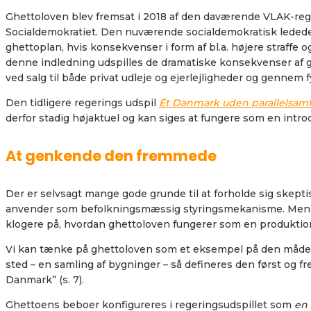
Ghettoloven blev fremsat i 2018 af den daværende VLAK-reger
Socialdemokratiet. Den nuværende socialdemokratisk ledede 
ghettoplan, hvis konsekvenser i form af bl.a. højere straff
denne indledning udspilles de dramatiske konsekvenser af gh
ved salg til både privat udleje og ejerlejligheder og gennem
Den tidligere regerings udspil
Ét Danmark uden parallelsamf
derfor stadig højaktuel og kan siges at fungere som en intro
At genkende den fremmede
Der er selvsagt mange gode grunde til at forholde sig skept
anvender som befolkningsmæssig styringsmekanisme. Men i
klogere på, hvordan ghettoloven fungerer som en produktio
Vi kan tænke på ghettoloven som et eksempel på den måde, 
sted – en samling af bygninger – så defineres den først og 
Danmark” (s. 7).
Ghettoens beboer konfigureres i regeringsudspillet som
en