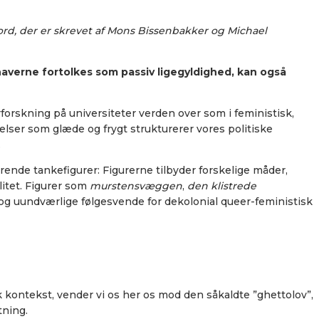
ord, der er skrevet af Mons Bissenbakker og Michael
haverne fortolkes som passiv ligegyldighed, kan også
orskning på universiteter verden over som i feministisk,
elser som glæde og frygt strukturerer vores politiske
.
erende tankefigurer: Figurerne tilbyder forskelige måder,
litet. Figurer som
murstensvæggen
,
den klistrede
og uundværlige følgesvende for dekolonial queer-feministisk
 kontekst, vender vi os her os mod den såkaldte ”ghettolov”,
tning.