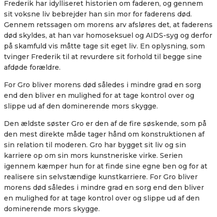
Frederik har idylliseret historien om faderen, og gennem
sit voksne liv bebrejder han sin mor for faderens død.
Gennem retssagen om morens arv afsløres det, at faderens
død skyldes, at han var homoseksuel og AIDS-syg og derfor
på skamfuld vis måtte tage sit eget liv. En oplysning, som
tvinger Frederik til at revurdere sit forhold til begge sine
afdøde forældre.
For Gro bliver morens død således i mindre grad en sorg
end den bliver en mulighed for at tage kontrol over og
slippe ud af den dominerende mors skygge.
Den ældste søster Gro er den af de fire søskende, som på
den mest direkte måde tager hånd om konstruktionen af
sin relation til moderen. Gro har bygget sit liv og sin
karriere op om sin mors kunstneriske virke. Serien
igennem kæmper hun for at finde sine egne ben og for at
realisere sin selvstændige kunstkarriere. For Gro bliver
morens død således i mindre grad en sorg end den bliver
en mulighed for at tage kontrol over og slippe ud af den
dominerende mors skygge.