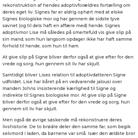
rekonstruktion af hendes adoptivforældres fortælling om
deres eget liv. Signes far er aldrig ophørt med at elske
Signes biologiske mor og har gennem de sidste tyve
savnet (og til dels haft en affære med) hende. Signes
adoptivmor Lise må således på smertefuld vis give slip på
sin mand, som hun langsom opdager ikke har haft samme
forhold til hende, som hun til ham.
At give slip på Signe bliver derfor også at give efter for den
vrede og sorg, hun gennem sit liv har skjult.
Samtidigt bliver Lises relation til adoptivdatteren Signe
udfoldet. Lise har båret på en vedvarende jalousi over
manden Johns insisterende kærlighed til Signe og
indirekte til Signes biologiske mor. At give slip på Signe
bliver derfor også at give efter for den vrede og sorg, hun
gennem sit liv har skjult.
Men også de øvrige søskende må rekonstruere deres
livshistorie. De to brødre deler den samme far, som begik
selvmord i laden, da børnene var små. Især den ældste bror