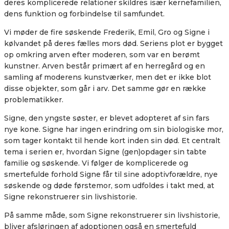
deres komplicerede relationer skildres især kernefamilien,
dens funktion og forbindelse til samfundet.
Vi møder de fire søskende Frederik, Emil, Gro og Signe i
kølvandet på deres fælles mors død. Seriens plot er bygget
op omkring arven efter moderen, som var en berømt
kunstner. Arven består primært af en herregård og en
samling af moderens kunstværker, men det er ikke blot
disse objekter, som går i arv. Det samme gør en række
problematikker.
Signe, den yngste søster, er blevet adopteret af sin fars
nye kone. Signe har ingen erindring om sin biologiske mor,
som tager kontakt til hende kort inden sin død. Et centralt
tema i serien er, hvordan Signe (gen)opdager sin tabte
familie og søskende. Vi følger de komplicerede og
smertefulde forhold Signe får til sine adoptivforældre, nye
søskende og døde førstemor, som udfoldes i takt med, at
Signe rekonstruerer sin livshistorie.
På samme måde, som Signe rekonstruerer sin livshistorie,
bliver afsløringen af adoptionen også en smertefuld