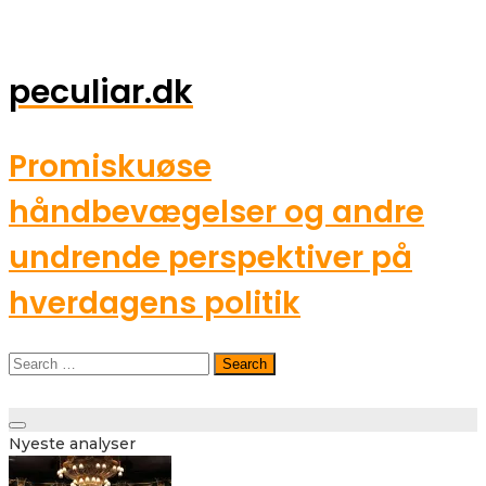
peculiar.dk
Promiskuøse
håndbevægelser og andre
undrende perspektiver på
hverdagens politik
Search
for:
Toggle
Nyeste analyser
navigation