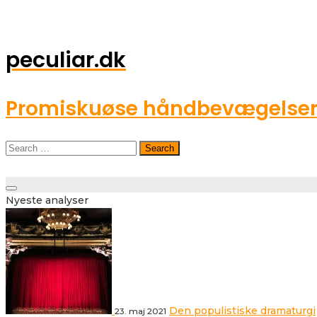
peculiar.dk
Promiskuøse håndbevægelser o
Search
for:
Toggle
Nyeste analyser
navigation
Den populistiske dramaturgi
23. maj 2021