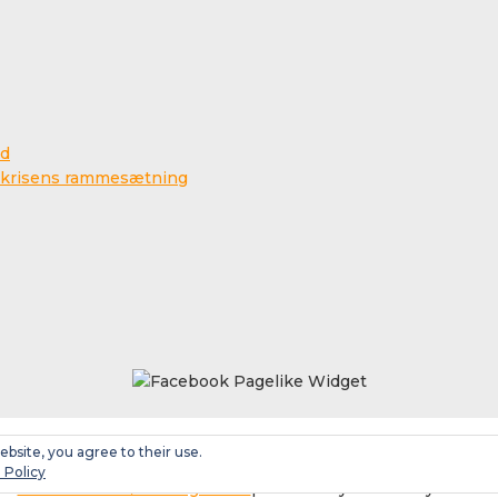
ed
na-krisens rammesætning
ebsite, you agree to their use.
 Policy
Social media & sharing icons
powered by UltimatelySocial