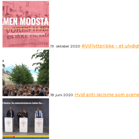
#ViFlytterIkke – et ulydig
19. oktober 2020
Hvid anti-racisme som scene
18. juni 2020