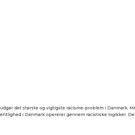
t
 udgør det største og vigtigste racisme-problem i Danmark. M
ffentlighed i Danmark opererer gennem racistiske logikker. De p