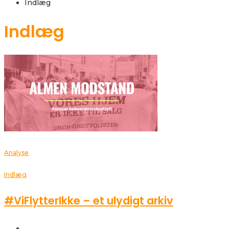
Indlæg
Indlæg
Analyse
Indlæg
#ViFlytterIkke – et ulydigt arkiv