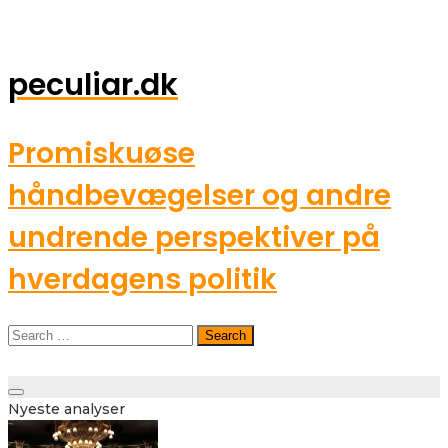
peculiar.dk
Promiskuøse
håndbevægelser og andre
undrende perspektiver på
hverdagens politik
Search
for:
Toggle
Nyeste analyser
navigation