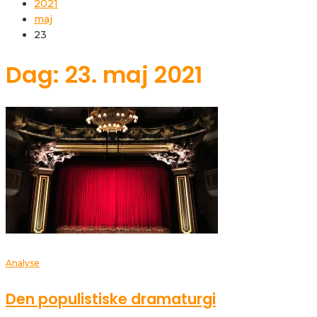
2021
maj
23
Dag: 23. maj 2021
Analyse
Den populistiske dramaturgi