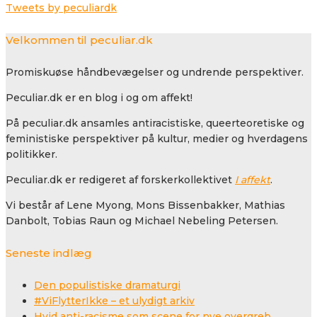
Tweets by peculiardk
Velkommen til peculiar.dk
Promiskuøse håndbevægelser og undrende perspektiver.
Peculiar.dk er en blog i og om affekt!
På peculiar.dk ansamles antiracistiske, queerteoretiske og
feministiske perspektiver på kultur, medier og hverdagens
politikker.
Peculiar.dk er redigeret af forskerkollektivet
I affekt
.
Vi består af Lene Myong, Mons Bissenbakker, Mathias
Danbolt, Tobias Raun og Michael Nebeling Petersen.
Seneste indlæg
Den populistiske dramaturgi
#ViFlytterIkke – et ulydigt arkiv
Hvid anti-racisme som scene for nye overgreb