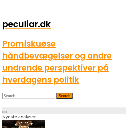
peculiar.dk
Promiskuøse
håndbevægelser og andre
undrende perspektiver på
hverdagens politik
Search
for:
Toggle
Nyeste analyser
navigation