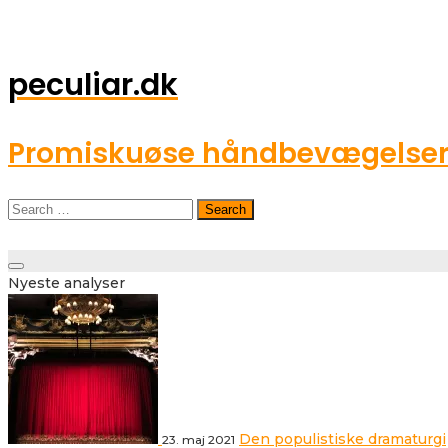
peculiar.dk
Promiskuøse håndbevægelser o
Search
for:
Toggle
Nyeste analyser
navigation
Den populistiske dramaturgi
23. maj 2021