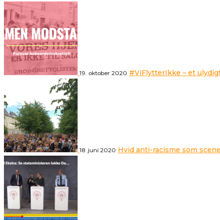
#ViFlytterIkke – et ulydig
19. oktober 2020
Hvid anti-racisme som scene
18. juni 2020