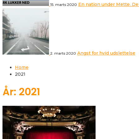
En nation under Mette. De
15. marts 2020
Angst for hvid udslettelse
2. marts 2020
Home
2021
År: 2021