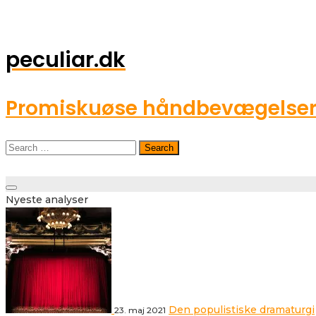
peculiar.dk
Promiskuøse håndbevægelser o
Search
for:
Toggle
Nyeste analyser
navigation
Den populistiske dramaturgi
23. maj 2021