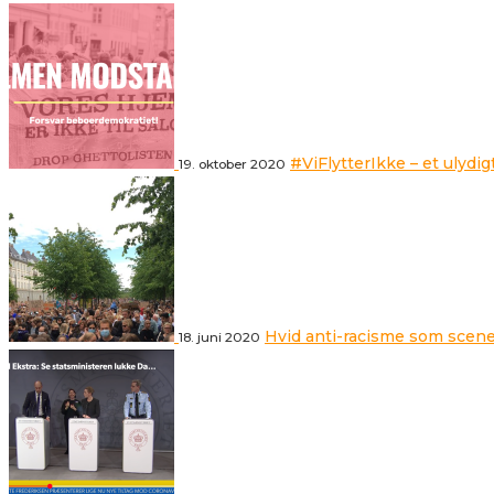
#ViFlytterIkke – et ulydig
19. oktober 2020
Hvid anti-racisme som scene
18. juni 2020