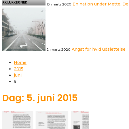
En nation under Mette. De
15. marts 2020
Angst for hvid udslettelse
2. marts 2020
Home
2015
juni
5
Dag: 5. juni 2015