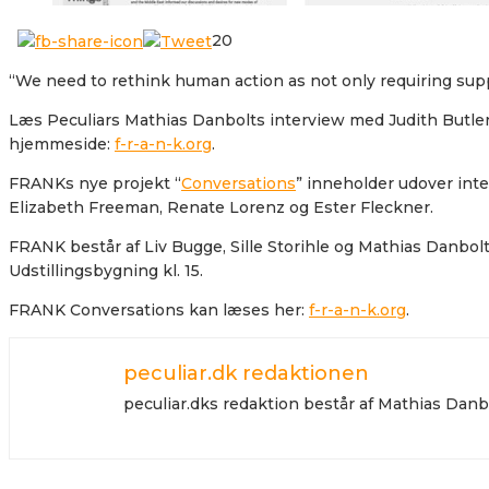
20
“We need to rethink human action as not only requiring supp
Læs Peculiars Mathias Danbolts interview med Judith Butler
hjemmeside:
f-r-a-n-k.org
.
FRANKs nye projekt “
Conversations
” inneholder udover int
Elizabeth Freeman, Renate Lorenz og Ester Fleckner.
FRANK består af Liv Bugge, Sille Storihle og Mathias Danbolt
Udstillingsbygning kl. 15.
FRANK Conversations kan læses her:
f-r-a-n-k.org
.
peculiar.dk redaktionen
peculiar.dks redaktion består af Mathias Da