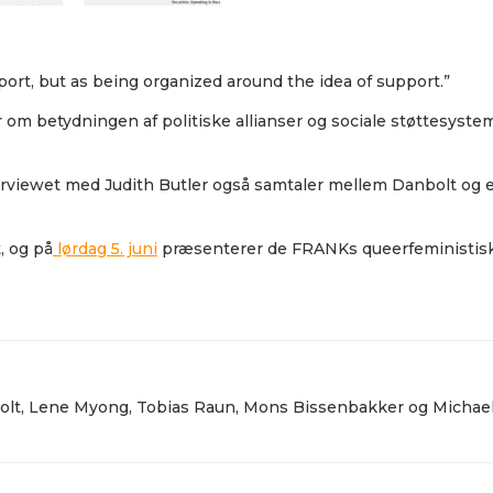
ort, but as being organized around the idea of support.”
 om betydningen af politiske allianser og sociale støttesyst
erviewet med Judith Butler også samtaler mellem Danbolt og 
, og på
lørdag 5. juni
præsenterer de FRANKs queerfeministiske
nbolt, Lene Myong, Tobias Raun, Mons Bissenbakker og Michae