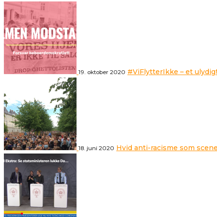
#ViFlytterIkke – et ulydig
19. oktober 2020
Hvid anti-racisme som scene
18. juni 2020