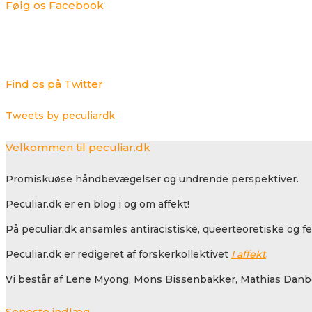
Følg os Facebook
Find os på Twitter
Tweets by peculiardk
Velkommen til peculiar.dk
Promiskuøse håndbevægelser og undrende perspektiver.
Peculiar.dk er en blog i og om affekt!
På peculiar.dk ansamles antiracistiske, queerteoretiske og f
Peculiar.dk er redigeret af forskerkollektivet
I affekt
.
Vi består af Lene Myong, Mons Bissenbakker, Mathias Danbo
Seneste indlæg