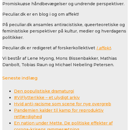
Promiskuøse håndbevægelser og undrende perspektiver.
Peculiar.dk er en blog i og om affekt!
På peculiar.dk ansamles antiracistiske, queerteoretiske og
feministiske perspektiver på kultur, medier og hverdagens
politikker.
Peculiar.dk er redigeret af forskerkollektivet
I affekt
.
Vi består af Lene Myong, Mons Bissenbakker, Mathias
Danbolt, Tobias Raun og Michael Nebeling Petersen.
Seneste indlæg
Den populistiske dramaturgi
#ViFlytterIkke – et ulydigt arkiv
Hvid anti-racisme som scene for nye overgreb
Pandemien kalder til kamp for reproduktiv
retfærdighed
En nation under Mette. De politiske effekter af
corona-krisens rammesætning