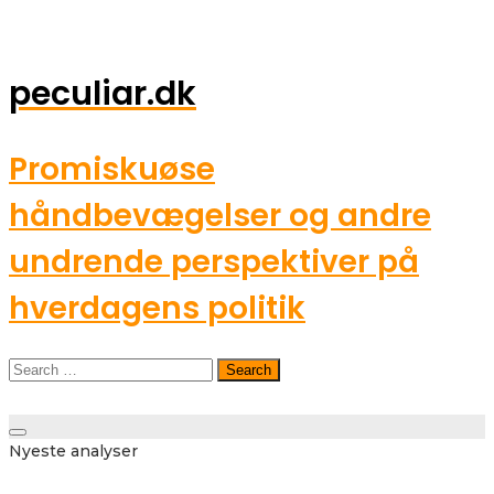
peculiar.dk
Promiskuøse
håndbevægelser og andre
undrende perspektiver på
hverdagens politik
Search
for:
Toggle
Nyeste analyser
navigation