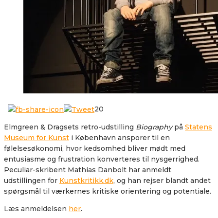
20
Elmgreen & Dragsets retro-udstilling
Biography
på
Statens
Museum for Kunst
i København ansporer til en
følelsesøkonomi, hvor kedsomhed bliver mødt med
entusiasme og frustration konverteres til nysgerrighed.
Peculiar-skribent Mathias Danbolt har anmeldt
udstillingen for
Kunstkritikk.dk
, og han rejser blandt andet
spørgsmål til værkernes kritiske orientering og potentiale.
Læs anmeldelsen
her
.