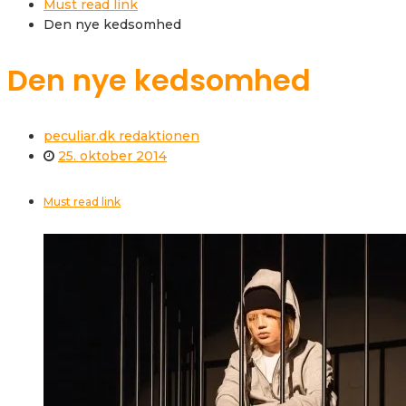
Must read link
Den nye kedsomhed
Den nye kedsomhed
peculiar.dk redaktionen
25. oktober 2014
Must read link