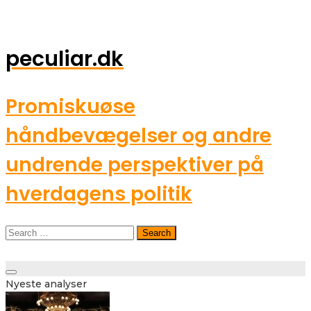
peculiar.dk
Promiskuøse
håndbevægelser og andre
undrende perspektiver på
hverdagens politik
Search
for:
Toggle
Nyeste analyser
navigation