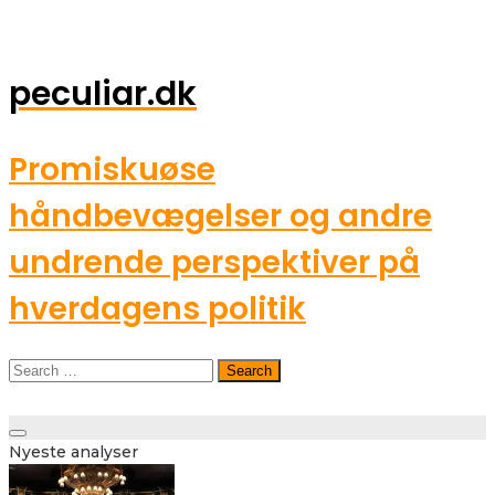
peculiar.dk
Promiskuøse
håndbevægelser og andre
undrende perspektiver på
hverdagens politik
Search
for:
Toggle
Nyeste analyser
navigation