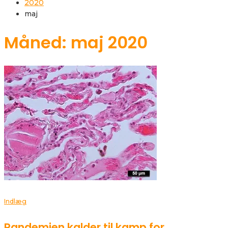
2020
maj
Måned: maj 2020
Indlæg
Pandemien kalder til kamp for