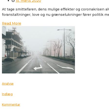
15. marts 2020
At tage smittefaren, dens mulige effekter og coronakrisen alv
foranstaltninger, love og nu grænselukninger fører politik me
Read More
Analyse
Indlæg
Kommentar