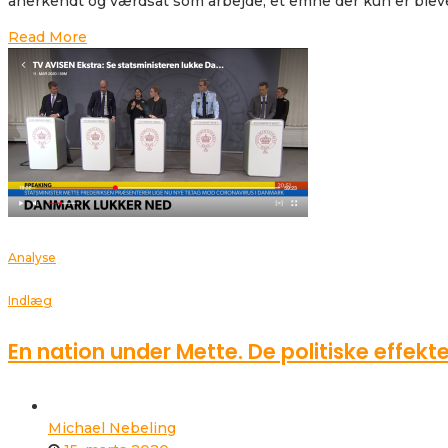
anerkendt og værdsat som arbejde, et emne der kun er blevet
Read More
Analyse
Indlæg
En nation under Mette. De politiske effe
Michael Nebeling