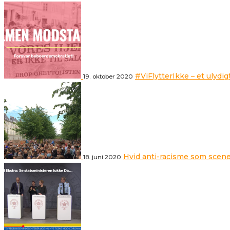
#ViFlytterIkke – et ulydig
19. oktober 2020
Hvid anti-racisme som scene
18. juni 2020