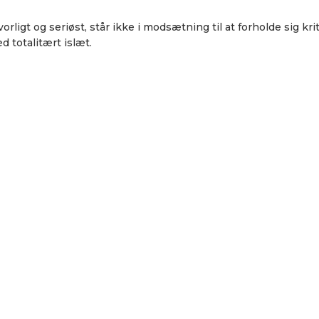
orligt og seriøst, står ikke i modsætning til at forholde sig 
d totalitært islæt.