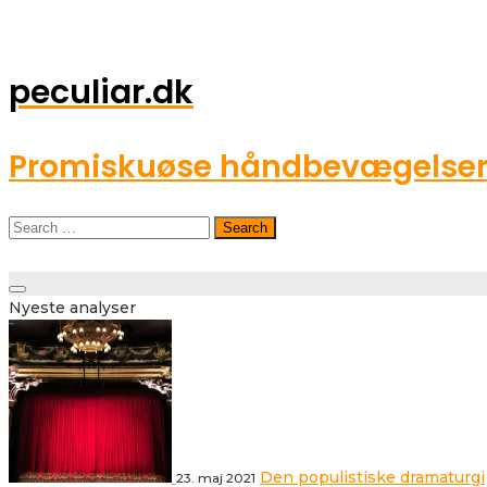
peculiar.dk
Promiskuøse håndbevægelser o
Search
for:
Toggle
Nyeste analyser
navigation
Den populistiske dramaturgi
23. maj 2021