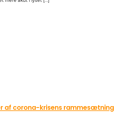
 mere akut i lyset […]
kter af corona-krisens rammesætning