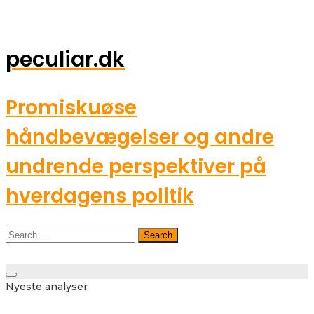
peculiar.dk
Promiskuøse
håndbevægelser og andre
undrende perspektiver på
hverdagens politik
Search
for:
Toggle
Nyeste analyser
navigation