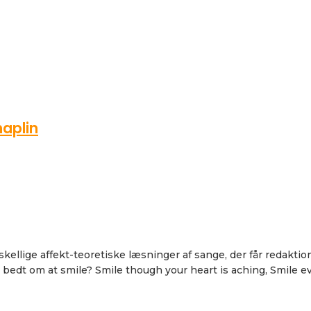
haplin
llige affekt-teoretiske læsninger af sange, der får redaktion
ve bedt om at smile? Smile though your heart is aching, Smile 