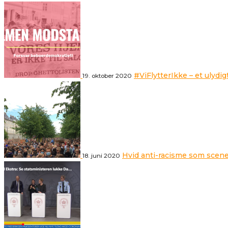
#ViFlytterIkke – et ulydig
19. oktober 2020
Hvid anti-racisme som scene
18. juni 2020