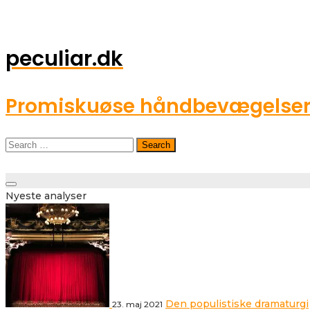
peculiar.dk
Promiskuøse håndbevægelser o
Search
for:
Toggle
Nyeste analyser
navigation
Den populistiske dramaturgi
23. maj 2021