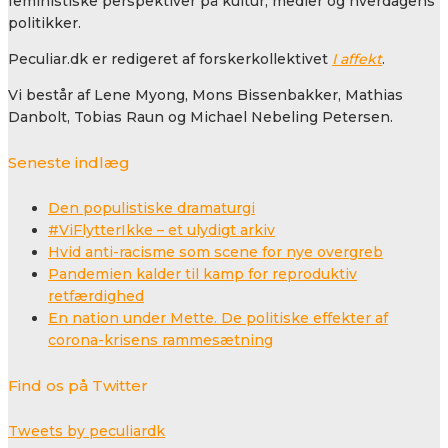
feministiske perspektiver på kultur, medier og hverdagens
politikker.
Peculiar.dk er redigeret af forskerkollektivet
I affekt
.
Vi består af Lene Myong, Mons Bissenbakker, Mathias
Danbolt, Tobias Raun og Michael Nebeling Petersen.
Seneste indlæg
Den populistiske dramaturgi
#ViFlytterIkke – et ulydigt arkiv
Hvid anti-racisme som scene for nye overgreb
Pandemien kalder til kamp for reproduktiv
retfærdighed
En nation under Mette. De politiske effekter af
corona-krisens rammesætning
Find os på Twitter
Tweets by peculiardk