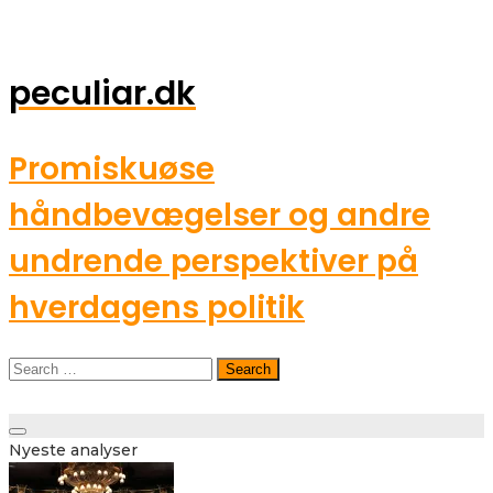
peculiar.dk
Promiskuøse
håndbevægelser og andre
undrende perspektiver på
hverdagens politik
Search
for:
Toggle
Nyeste analyser
navigation