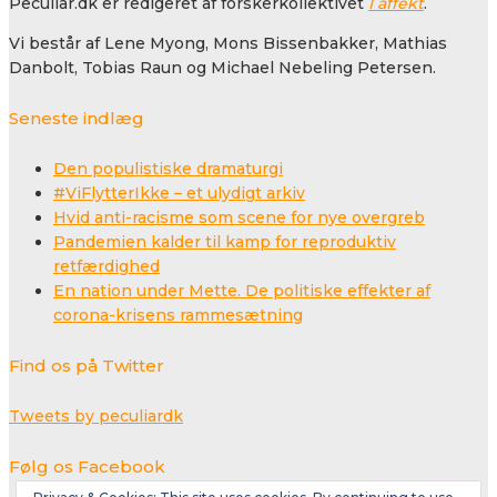
Peculiar.dk er redigeret af forskerkollektivet
I affekt
.
Vi består af Lene Myong, Mons Bissenbakker, Mathias
Danbolt, Tobias Raun og Michael Nebeling Petersen.
Seneste indlæg
Den populistiske dramaturgi
#ViFlytterIkke – et ulydigt arkiv
Hvid anti-racisme som scene for nye overgreb
Pandemien kalder til kamp for reproduktiv
retfærdighed
En nation under Mette. De politiske effekter af
corona-krisens rammesætning
Find os på Twitter
Tweets by peculiardk
Følg os Facebook