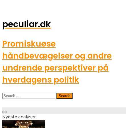
peculiar.dk
Promiskuøse
håndbevægelser og andre
undrende perspektiver på
hverdagens politik
Search
for:
Toggle
Nyeste analyser
navigation