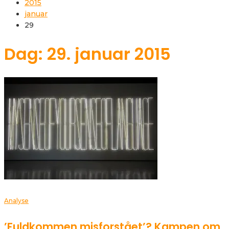
2015
januar
29
Dag: 29. januar 2015
Analyse
’Fuldkommen misforstået’? Kampen om