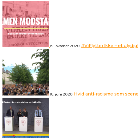
#ViFlytterIkke – et ulydig
19. oktober 2020
Hvid anti-racisme som scene
18. juni 2020