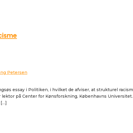
acisme
ing Petersen
gsøs essay i Politiken, i hvilket de afviser, at strukturel ra
ktor på Center for Kønsforskning, Københavns Universitet. M
 […]