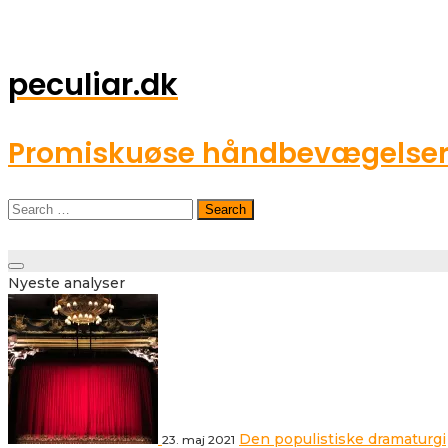
peculiar.dk
Promiskuøse håndbevægelser o
Search
for:
Toggle
Nyeste analyser
navigation
Den populistiske dramaturgi
23. maj 2021