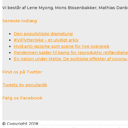
Vi består af Lene Myong, Mons Bissenbakker, Mathias Danbo
Seneste indlæg
Den populistiske dramaturgi
#ViFlytterIkke – et ulydigt arkiv
Hvid anti-racisme som scene for nye overgreb
Pandemien kalder til kamp for reproduktiv retfærdigh
En nation under Mette. De politiske effekter af coro
Find os på Twitter
Tweets by peculiardk
Følg os Facebook
© Copyright 2018