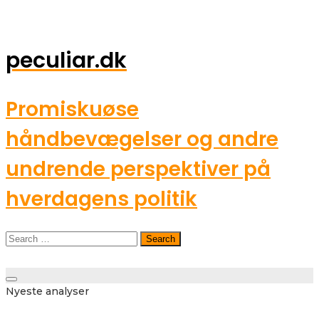
peculiar.dk
Promiskuøse
håndbevægelser og andre
undrende perspektiver på
hverdagens politik
Search
for:
Toggle
Nyeste analyser
navigation