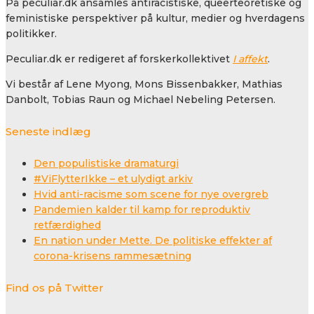
På peculiar.dk ansamles antiracistiske, queerteoretiske og
feministiske perspektiver på kultur, medier og hverdagens
politikker.
Peculiar.dk er redigeret af forskerkollektivet
I affekt
.
Vi består af Lene Myong, Mons Bissenbakker, Mathias
Danbolt, Tobias Raun og Michael Nebeling Petersen.
Seneste indlæg
Den populistiske dramaturgi
#ViFlytterIkke – et ulydigt arkiv
Hvid anti-racisme som scene for nye overgreb
Pandemien kalder til kamp for reproduktiv
retfærdighed
En nation under Mette. De politiske effekter af
corona-krisens rammesætning
Find os på Twitter