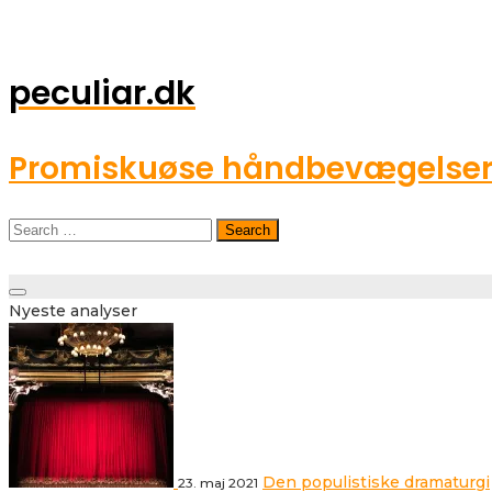
peculiar.dk
Promiskuøse håndbevægelser o
Search
for:
Toggle
Nyeste analyser
navigation
Den populistiske dramaturgi
23. maj 2021