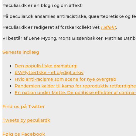
Peculiar.dk er en blog i og om affekt!
På peculiar.dk ansamles antiracistiske, queerteoretiske og f
Peculiar.dk er redigeret af forskerkollektivet
I affekt
.
Vi består af Lene Myong, Mons Bissenbakker, Mathias Danbo
Seneste indlæg
Den populistiske dramaturgi
#ViFlytterIkke – et ulydigt arkiv
Hvid anti-racisme som scene for nye overgreb
Pandemien kalder til kamp for reproduktiv retfærdigh
En nation under Mette. De politiske effekter af coro
Find os på Twitter
Tweets by peculiardk
Følg os Facebook