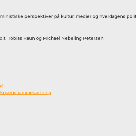
eministiske perspektiver på kultur, medier og hverdagens polit
lt, Tobias Raun og Michael Nebeling Petersen.
ed
na-krisens rammesætning