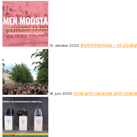
#ViFlytterIkke – et ulydig
19. oktober 2020
Hvid anti-racisme som scene
18. juni 2020