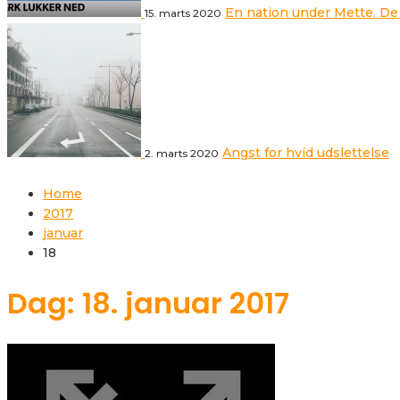
En nation under Mette. De
15. marts 2020
Angst for hvid udslettelse
2. marts 2020
Home
2017
januar
18
Dag: 18. januar 2017