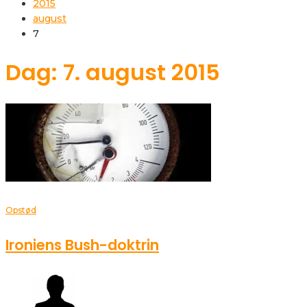
2015
august
7
Dag: 7. august 2015
Opstød
Ironiens Bush-doktrin