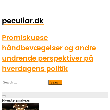
peculiar.dk
Promiskuøse
håndbevægelser og andre
undrende perspektiver på
hverdagens politik
Search
for:
Toggle
Nyeste analyser
navigation