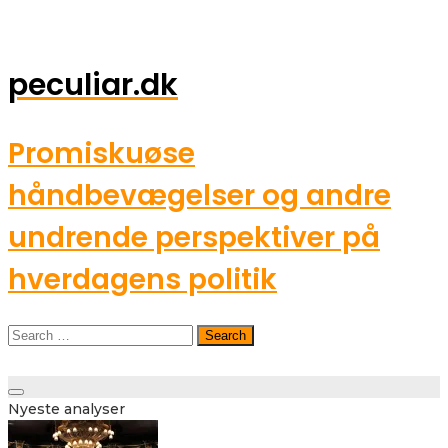
peculiar.dk
Promiskuøse
håndbevægelser og andre
undrende perspektiver på
hverdagens politik
Search
for:
Toggle
Nyeste analyser
navigation