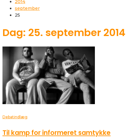
2014
september
25
Dag: 25. september 2014
Debatindlæg
Til kamp for informeret samtykke