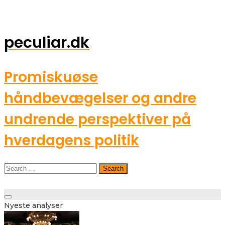
peculiar.dk
Promiskuøse
håndbevægelser og andre
undrende perspektiver på
hverdagens politik
Search
for:
Toggle
Nyeste analyser
navigation