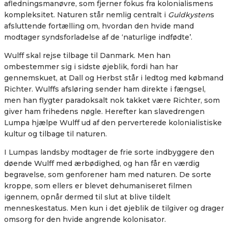
afledningsmanøvre, som fjerner fokus fra kolonialismens
kompleksitet. Naturen står nemlig centralt i
Guldkysten
s
afsluttende fortælling om, hvordan den hvide mand
modtager syndsforladelse af de ‘naturlige indfødte’.
Wulff skal rejse tilbage til Danmark. Men han
ombestemmer sig i sidste øjeblik, fordi han har
gennemskuet, at Dall og Herbst står i ledtog med købmand
Richter. Wulffs afsløring sender ham direkte i fængsel,
men han flygter paradoksalt nok takket være Richter, som
giver ham frihedens nøgle. Herefter kan slavedrengen
Lumpa hjælpe Wulff ud af den perverterede kolonialistiske
kultur og tilbage til naturen.
I Lumpas landsby modtager de frie sorte indbyggere den
døende Wulff med ærbødighed, og han får en værdig
begravelse, som genforener ham med naturen. De sorte
kroppe, som ellers er blevet dehumaniseret filmen
igennem, opnår dermed til slut at blive tildelt
menneskestatus. Men kun i det øjeblik de tilgiver og drager
omsorg for den hvide angrende kolonisator.