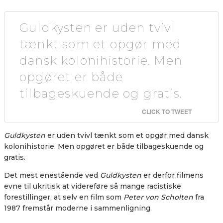
Guldkysten er uden tvivl
tænkt som et opgør med
dansk kolonihistorie. Men
opgøret er både
tilbageskuende og gratis.
CLICK TO TWEET
Guldkysten
er uden tvivl tænkt som et opgør med dansk
kolonihistorie. Men opgøret er både tilbageskuende og
gratis.
Det mest enestående ved
Guldkysten
er derfor filmens
evne til ukritisk at videreføre så mange racistiske
forestillinger, at selv en film som
Peter von Scholten
fra
1987 fremstår moderne i sammenligning.