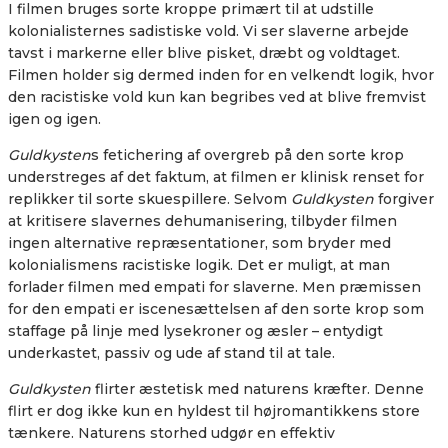
I filmen bruges sorte kroppe primært til at udstille
kolonialisternes sadistiske vold. Vi ser slaverne arbejde
tavst i markerne eller blive pisket, dræbt og voldtaget.
Filmen holder sig dermed inden for en velkendt logik, hvor
den racistiske vold kun kan begribes ved at blive fremvist
igen og igen.
Guldkysten
s fetichering af overgreb på den sorte krop
understreges af det faktum, at filmen er klinisk renset for
replikker til sorte skuespillere. Selvom
Guldkysten
forgiver
at kritisere slavernes dehumanisering, tilbyder filmen
ingen alternative repræsentationer, som bryder med
kolonialismens racistiske logik. Det er muligt, at man
forlader filmen med empati for slaverne. Men præmissen
for den empati er iscenesættelsen af den sorte krop som
staffage på linje med lysekroner og æsler – entydigt
underkastet, passiv og ude af stand til at tale.
Guldkysten
flirter æstetisk med naturens kræfter. Denne
flirt er dog ikke kun en hyldest til højromantikkens store
tænkere. Naturens storhed udgør en effektiv