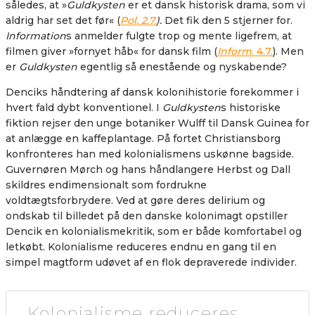
således, at »
Guldkysten
er et dansk historisk drama, som vi
aldrig har set det før« (
Pol. 2.7.
).
Det fik den 5 stjerner for.
Information
s anmelder fulgte trop og mente ligefrem, at
filmen giver »fornyet håb« for dansk film (
Inform
. 4.7.
). Men
er
Guldkysten
egentlig så enestående og nyskabende?
Denciks håndtering af dansk kolonihistorie forekommer i
hvert fald dybt konventionel. I
Guldkysten
s historiske
fiktion rejser den unge botaniker Wulff til Dansk Guinea for
at anlægge en kaffeplantage. På fortet Christiansborg
konfronteres han med kolonialismens uskønne bagside.
Guvernøren Mørch og hans håndlangere Herbst og Dall
skildres endimensionalt som fordrukne
voldtægtsforbrydere. Ved at gøre deres delirium og
ondskab til billedet på den danske kolonimagt opstiller
Dencik en kolonialismekritik, som er både komfortabel og
letkøbt. Kolonialisme reduceres endnu en gang til en
simpel magtform udøvet af en flok depraverede individer.
Kolonialisme reduceres