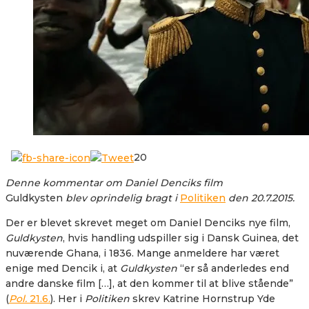
20
Denne kommentar om Daniel Denciks film
Guldkysten
blev oprindelig bragt i
Politiken
den 20.7.2015.
Der er blevet skrevet meget om Daniel Denciks nye film,
Guldkysten
, hvis handling udspiller sig i Dansk Guinea, det
nuværende Ghana, i 1836. Mange anmeldere har været
enige med Dencik i, at
Guldkysten
“er så anderledes end
andre danske film […], at den kommer til at blive stående”
(
Pol.
21.6.
). Her i
Politiken
skrev Katrine Hornstrup Yde