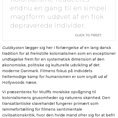
endnu en gang til en simpel
magtform udøvet af en flok
depraverede individer.
CLICK TO TWEET
Guldkysten
lægger sig her i forlængelse af en lang dansk
tradition for at fremstille kolonialismen som en exceptionel
undtagelse frem for en systematisk dimension af den
økonomiske, politiske og kulturelle udvikling af det
moderne Danmark. Filmens fokus på individets
heltemodige kamp for humanismen er som snydt ud af
Hollywoods næse.
Vi præsenteres for Wulffs moralske opvågning til
kolonialismens grusomheder og naturens skønhed. Den
transatlantiske slavehandel fungerer primært som
rammefortælling for filmens sentimentale
civilisationskritik, hvor den hvide mand ofrer sig for at befri