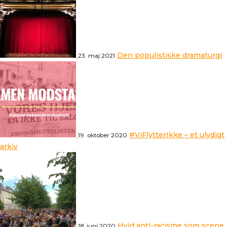
Den populistiske dramaturgi
23. maj 2021
#ViFlytterIkke – et ulydigt
19. oktober 2020
arkiv
Hvid anti-racisme som scene
18. juni 2020