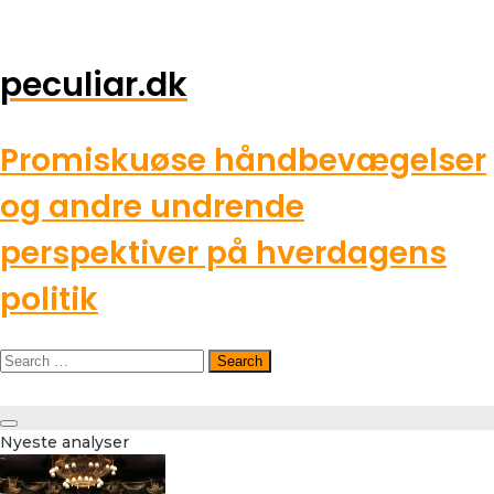
peculiar.dk
Promiskuøse håndbevægelser
og andre undrende
perspektiver på hverdagens
politik
Search
for:
Toggle
Nyeste analyser
navigation