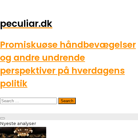
peculiar.dk
Promiskuøse håndbevægelser
og andre undrende
perspektiver på hverdagens
politik
Search
for:
Toggle
Nyeste analyser
navigation