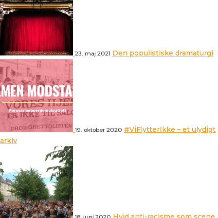
Den populistiske dramaturgi
23. maj 2021
#ViFlytterIkke – et ulydigt
19. oktober 2020
arkiv
Hvid anti-racisme som scene
18. juni 2020