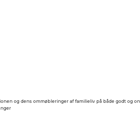
ationen og dens ommøbleringer af familieliv på både godt og o
anger