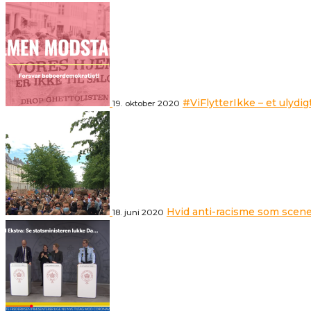
#ViFlytterIkke – et ulydig
19. oktober 2020
Hvid anti-racisme som scene
18. juni 2020