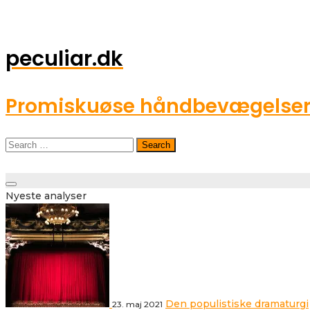
peculiar.dk
Promiskuøse håndbevægelser o
Search
for:
Toggle
Nyeste analyser
navigation
Den populistiske dramaturgi
23. maj 2021