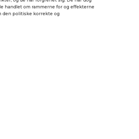
kter, og de har forgrenet sig. De har dog
r de handlet om rammerne for og effekterne
m den politiske korrekte og