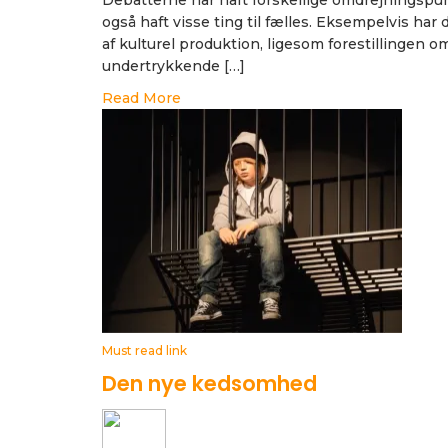
Debatterne har haft forskellige omdrejningspun
også haft visse ting til fælles. Eksempelvis ha
af kulturel produktion, ligesom forestillingen o
undertrykkende […]
Read More
Must read link
Den nye kedsomhed