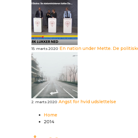
En nation under Mette. De politis
15. marts 2020
Angst for hvid udslettelse
2. marts 2020
Home
2014