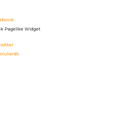
cebook
witter
eculiardk