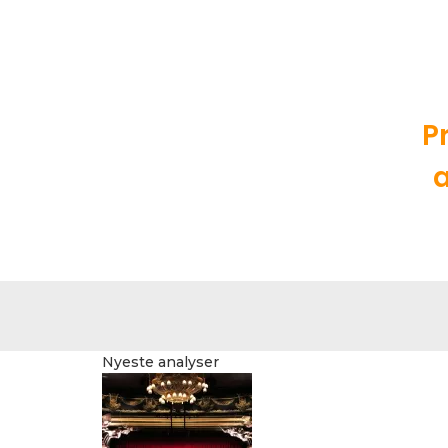
P
a
Nyeste analyser