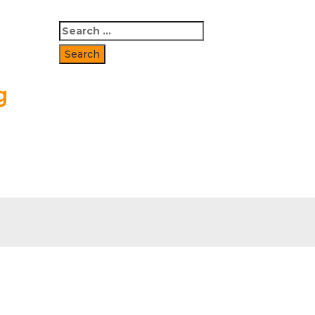
Search
for:
g
å