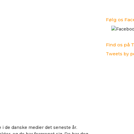
Følg os Fa
Find os på T
Tweets by p
 i de danske medier det seneste år.