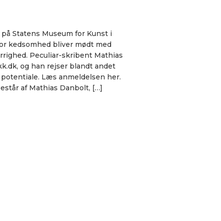
y på Statens Museum for Kunst i
vor kedsomhed bliver mødt med
rrighed. Peculiar-skribent Mathias
kk.dk, og han rejser blandt andet
g potentiale. Læs anmeldelsen her.
estår af Mathias Danbolt, […]