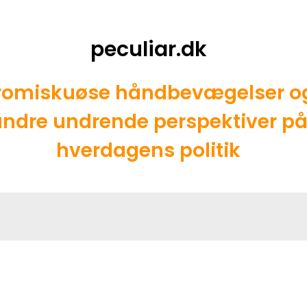
peculiar.dk
romiskuøse håndbevægelser o
ndre undrende perspektiver p
hverdagens politik