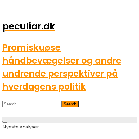
peculiar.dk
Promiskuøse
håndbevægelser og andre
undrende perspektiver på
hverdagens politik
Search
for:
Toggle
Nyeste analyser
navigation