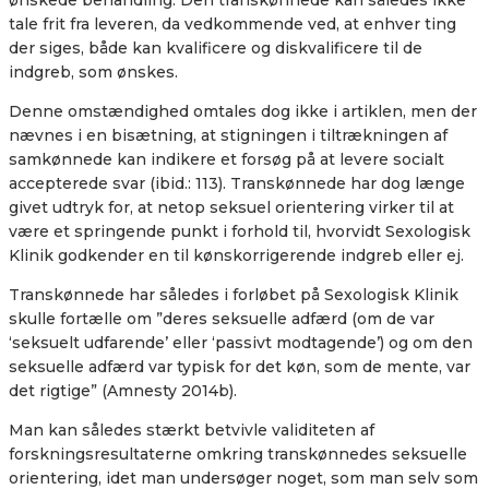
ønskede behandling. Den transkønnede kan således ikke
tale frit fra leveren, da vedkommende ved, at enhver ting
der siges, både kan kvalificere og diskvalificere til de
indgreb, som ønskes.
Denne omstændighed omtales dog ikke i artiklen, men der
nævnes i en bisætning, at stigningen i tiltrækningen af
samkønnede kan indikere et forsøg på at levere socialt
accepterede svar (ibid.: 113). Transkønnede har dog længe
givet udtryk for, at netop seksuel orientering virker til at
være et springende punkt i forhold til, hvorvidt Sexologisk
Klinik godkender en til kønskorrigerende indgreb eller ej.
Transkønnede har således i forløbet på Sexologisk Klinik
skulle fortælle om ”
deres seksuelle adfærd (om de var
‘seksuelt udfarende’ eller ‘passivt modtagende’) og om den
seksuelle adfærd var typisk for det køn, som de mente, var
det rigtige” (Amnesty 2014b).
Man kan således
stærkt betvivle validiteten af
forskningsresultaterne omkring transkønnedes seksuelle
orientering, idet man undersøger noget, som man selv som