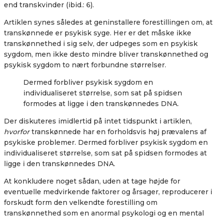
end transkvinder (ibid.: 6).
Artiklen synes således at geninstallere forestillingen om, at
transkønnede er psykisk syge. Her er det måske ikke
transkønnethed i sig selv, der udpeges som en psykisk
sygdom, men ikke desto mindre bliver transkønnethed og
psykisk sygdom to nært forbundne størrelser.
Dermed forbliver psykisk sygdom en
individualiseret størrelse, som sat på spidsen
formodes at ligge i den transkønnedes DNA.
Der diskuteres imidlertid på intet tidspunkt i artiklen,
hvorfor
transkønnede har en forholdsvis høj prævalens af
psykiske problemer. Dermed forbliver psykisk sygdom en
individualiseret størrelse, som sat på spidsen formodes at
ligge i den transkønnedes DNA.
At konkludere noget sådan, uden at tage højde for
eventuelle medvirkende faktorer og årsager, reproducerer i
forskudt form den velkendte forestilling om
transkønnethed som en anormal psykologi og en mental