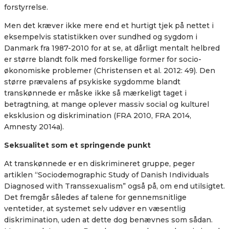
forstyrrelse.
Men det kræver ikke mere end et hurtigt tjek på nettet i
eksempelvis statistikken over sundhed og sygdom i
Danmark fra 1987-2010 for at se, at
dårligt mentalt helbred
er større blandt folk med forskellige former for socio-
økonomiske problemer
(Christensen et al. 2012: 49). Den
større prævalens af psykiske sygdomme blandt
transkønnede er måske ikke så mærkeligt taget i
betragtning, at mange oplever massiv social og kulturel
eksklusion og diskrimination (
FRA 2010, FRA 2014,
Amnesty 2014a).
Seksualitet som et springende punkt
At transkønnede er en diskrimineret gruppe, peger
artiklen
“
Sociodemographic Study of Danish Individuals
Diagnosed with Transsexualism” også på, om end utilsigtet.
Det fremgår således af talene for gennemsnitlige
ventetider, at systemet selv udøver en væsentlig
diskrimination, uden at dette dog benævnes som sådan.