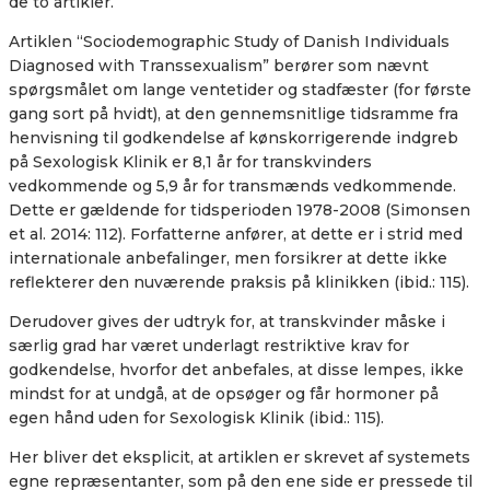
de to artikler.
Artiklen
“
Sociodemographic Study of Danish Individuals
Diagnosed with Transsexualism” berører som nævnt
spørgsmålet om lange ventetider og stadfæster (for første
gang sort på hvidt), at den gennemsnitlige tidsramme fra
henvisning til godkendelse af kønskorrigerende indgreb
på Sexologisk Klinik er 8,1 år for transkvinders
vedkommende og 5,9 år for transmænds vedkommende.
Dette er gældende for tidsperioden 1978-2008
(Simonsen
et al. 2014: 112)
. Forfatterne anfører, at dette er i strid med
internationale anbefalinger, men forsikrer at dette ikke
reflekterer den nuværende praksis på klinikken
(ibid.: 115).
Derudover gives der udtryk for, at transkvinder måske i
særlig grad har været underlagt
restriktive krav for
godkendelse, hvorfor det anbefales, at disse lempes, ikke
mindst for at undgå, at de
opsøger og får hormoner på
egen hånd uden for Sexologisk Klinik (ibid.: 115).
Her bliver det eksplicit, at artiklen er skrevet af systemets
egne repræsentanter, som på den ene side er pressede til