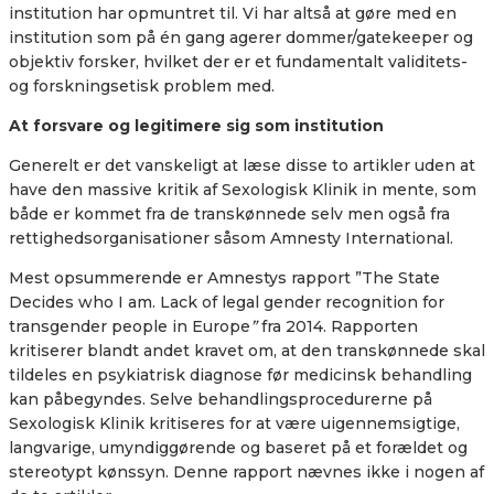
institution har opmuntret til. Vi har altså at gøre med en
institution som på én gang agerer dommer/gatekeeper og
objektiv forsker, hvilket der er et fundamentalt validitets-
og forskningsetisk problem med.
At forsvare og legitimere sig som institution
Generelt er det vanskeligt at læse disse to artikler uden at
have den massive kritik af Sexologisk Klinik in mente, som
både er kommet fra de transkønnede selv men også fra
rettighedsorganisationer såsom Amnesty International.
Mest opsummerende er Amnestys rapport ”
The State
Decides who I am. Lack of legal gender recognition for
transgender people in Europe
”
fra 2014.
Rapporten
kritiserer blandt andet kravet om, at den transkønnede skal
tildeles en psykiatrisk diagnose før medicinsk behandling
kan påbegyndes. Selve behandlingsprocedurerne på
Sexologisk Klinik kritiseres for at være uigennemsigtige,
langvarige, umyndiggørende og baseret på et forældet og
stereotypt kønssyn. Denne rapport nævnes ikke i nogen af