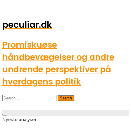
peculiar.dk
Promiskuøse
håndbevægelser og andre
undrende perspektiver på
hverdagens politik
Search
for:
Toggle
Nyeste analyser
navigation