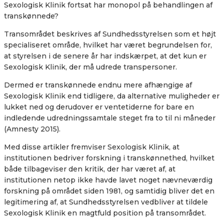
Sexologisk Klinik fortsat har monopol på behandlingen af
transkønnede?
Transområdet beskrives af Sundhedsstyrelsen som et
højt
specialiseret område, hvilket har været begrundelsen for,
at styrelsen i de senere år har indskærpet, at det kun er
Sexologisk Klinik, der må udrede transpersoner.
Dermed er transkønnede endnu mere afhængige af
Sexologisk Klinik end tidligere, da alternative muligheder er
lukket ned og derudover er ventetiderne for bare en
indledende udredningssamtale steget fra to til ni måneder
(Amnesty 2015).
Med disse artikler fremviser Sexologisk Klinik, at
institutionen bedriver forskning i transkønnethed, hvilket
både tilbageviser den kritik, der har været af, at
institutionen netop ikke havde lavet noget nævneværdig
forskning på området siden 1981, og samtidig bliver det en
legitimering af, at Sundhedsstyrelsen vedbliver at tildele
Sexologisk Klinik en magtfuld position på transområdet.