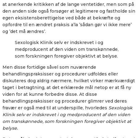
at anerkende kritikken af de lange ventetider, men som på
den anden side også forsøger at legitimere og fastholde sin
egen eksistensberettigelse ved både at bekræfte og
opfordre til en ændret praksis a’la ’sådan gør vi ikke mere’
og ’det må ændres’.
Sexologisk Klinik selv er indskrevet i og
medproducent af den viden om transkønnede,
som forskningen foregiver objektivt at belyse.
Men disse fortidige såvel som nuværende
behandlingspraksisser og procedurer udfoldes eller
diskuteres dog aldrig nærmere, hvilket virker mærkværdigt
taget i betragtning, at det erklærede mål netop er at få ny
viden for at kunne forbedre disse. At disse
behandlingspraksisser og procedurer glimrer ved deres
fravær er også med til at underspille, hvorledes
Sexologisk
Klinik selv er indskrevet i og medproducent af den viden
om transkønnede, som forskningen foregiver objektivt at
belyse.