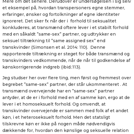
Mere om det senere. Derudover er undersøgelsen i sig selv
et eksempel på, hvordan transpersoners egne stemmer,
erfaringer, ønsker og fortolkninger af egne identiteter
ignoreret. Det sker fx når der i
forhold til seksualitet
konkluderes, at transmænd oftere lever i et stabilt forhold
med en såkaldt ”same-sex” partner, og udtrykker en
seksuel tiltrækning til ”same assigned sex” end
transkvinder (Simonsen et al. 2014: 110).
Denne
rapporterede tiltrækning er steget for både transmænd og
transkvinders vedkommende, når de når til godkendelse af
kønskorrigerende indgreb (ibid.:113).
Jeg studser her over flere ting, men først og fremmest over
begrebet ”same-sex” partner, der står ukommenteret . At
transmænd overvejende har en ”same-sex” partner
antyder, at de er i forhold med en af samme køn, ergo at de
lever i et homoseksuelt forhold. Og omvendt, at
transkvinder overvejende er sammen med folk af et andet
køn, i et heteroseksuelt forhold. Men det statsligt
tilskrevne køn er ikke på nogen måde nødvendigvis
dækkende for, hvordan den kønslige og seksuelle relation