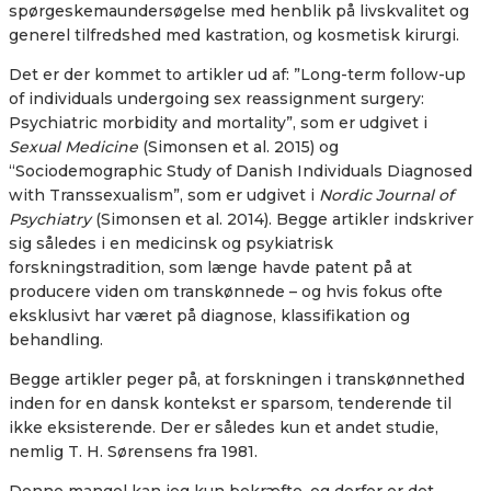
spørgeskemaundersøgelse med henblik på livskvalitet og
generel tilfredshed med kastration, og kosmetisk kirurgi.
Det er der kommet to artikler ud af: ”
Long-term follow-up
of individuals undergoing sex reassignment surgery:
Psychiatric morbidity and mortality”, som er udgivet i
Sexual Medicine
(Simonsen et al. 2015) og
“
Sociodemographic Study of Danish Individuals Diagnosed
with Transsexualism”, som er udgivet i
Nordic Journal of
Psychiatry
(Simonsen et al. 2014)
. Begge artikler indskriver
sig således i en medicinsk og psykiatrisk
forskningstradition, som længe havde patent på at
producere viden om transkønnede – og hvis fokus ofte
eksklusivt har været på diagnose, klassifikation og
behandling.
Begge artikler peger på, at forskningen i transkønnethed
inden for en dansk kontekst er sparsom, tenderende til
ikke eksisterende. Der er således kun et andet studie,
nemlig T. H. Sørensens fra 1981.