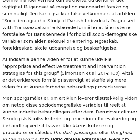
Denne mangel kan jeg kun bekræfte, og derfor er det
vigtigt at få igangsat så meget og mangeartet forskning
som muligt. Jeg kan også kun hilse velkommen, at artiklen
“
Sociodemographic Study of Danish Individuals Diagnosed
with Transsexualism”
erklærede formål er at få en større
forståelse for transkønnede i forhold til socio-demografiske
variabler som alder, seksuel orientering, ægteskab,
forældreskab, skole, uddannelse og beskæftigelse.
At indsamle denne viden er for at kunne udvikle
”
appropriate and effective treatment and intervention
strategies for this group” (Simonsen et al. 2014: 109). Altså
er det erklærede formål prisværdigt: at skaffe sig mere
viden for at kunne forbedre behandlingsprocedurerne.
Men spørgsmålet er, om artiklen leverer tilstrækkelig viden
om netop disse
sociodemografiske variabler til reelt at
kunne indrette behandlingen efter dem. Derudover glimrer
Sexologisk Kliniks kriterier og procedurer for evaluering og
behandling ved sit fravær. Klinikkens kriterier og
procedurer er således
the dark passenger
eller
the ghost
in the machine
, som aldrig direkte adresseres. Mere om