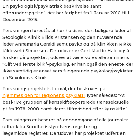
En psykologisk/psykiatrisk beskrivelse samt
efterundersøgelse”, der har forløbet fra 1. Januar 2010 til 1.
December 2015.
Forskningen forestås af henholdsvis den tidligere leder af
Sexologisk Klinik Ellids Kristensen og den nuværende
leder Annamaria Geraldi samt psykolog på klinikken Rikke
Kildevæld Simonsen. Derudover er Gert Martin Hald også
forsker på projektet , udover at være vores alle sammens
“Gift ved første blik”-psykolog, er han også den eneste, der
ikke samtidig er ansat som fungerende psykolog/psykiater
på Sexologisk Klinik.
Forskningsprojektets formål, der beskrives på
hjemmesiden for regionens psykiatri
, lyder således: ”
At
beskrive gruppen af kønsskifteopererede transseksuelle
pt fra 1978-2008, samt deres tilfredshed efter kønskifte”.
Forskningen er baseret på gennemgang af alle journaler,
udtræk fra Sundhedsstyrelsens registre og
lægemiddelregistret. Derudover har projektet udført en