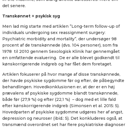
det senere.
Transkønnet = psykisk syg
Men lad mig starte med artiklen
”
Long-term follow-up of
individuals undergoing sex reassignment surgery:
Psychiatric morbidity and mortality”, der undersøger 98
procent af de transkønnede (dvs. 104 personer), som fra
1978
til 2010 gennem Sexologisk Klinik har gennemgået
en omfattende evaluering.
De er alle blevet godkendt til
kønskorrigerende indgreb og har fået dem foretaget.
Artiklen fokuserer på hvor mange af disse transkønnede,
der havde psykiske sygdomme før og efter, de påbegyndte
behandlingen. Hovedkonklusionen er, at der er en høj
prævalens af psykiske sygdomme blandt transkønnede,
både før (27,9 %) og efter (22,1 %)
– dog med et lille fald
efter kønskorrigerende indgreb (Simonsen et al. 2015: 5).
Hovedparten af psykiske sygdomme udgøres her af angst,
depression og neuroser (ibid.: 5). Det konkluderes også, at
transmænd overordnet set har flere psykiatriske diagnoser