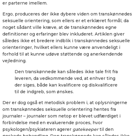
er parterne imellem.
Ergo, produceres der ikke dybere viden om transkønnedes
seksuelle orientering, som ellers er et erklæret formål, da
noget sådant ville kræve, at de transkønnedes egne
definitioner og erfaringer blev inkluderet. Artiklen giver
således ikke et bredere indblik i transkønnedes seksuelle
orienteringer, hvilket ellers kunne være anvendeligt i
forhold til at kunne udøve støttende og anerkendende
vejledning.
Den transkønnede kan således ikke tale frit fra
leveren, da vedkommende ved, at enhver ting
der siges, både kan kvalificere og diskvalificere
til de indgreb, som ønskes.
Der er dog også et metodisk problem i, at oplysningerne
om transkønnedes seksuelle orientering hentes fra
journaler – journaler som netop er blevet udfærdiget i
forbindelse med en evaluerende proces, hvor
psykologen/psykiateren agerer
gatekeeper
til den