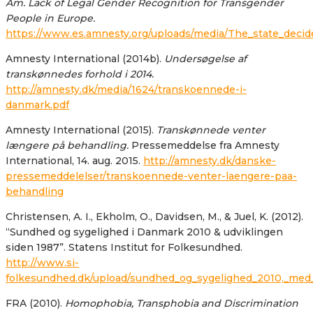
Am. Lack of Legal Gender Recognition for Transgender
People in Europe.
https://www.es.amnesty.org/uploads/media/The_state_deci
Amnesty International (2014b).
Undersøgelse af
transkønnedes forhold i 2014.
http://amnesty.dk/media/1624/transkoennede-i-
danmark.pdf
Amnesty International (2015).
Transkønnede venter
længere på behandling.
Pressemeddelse fra Amnesty
International, 14. aug. 2015.
http://amnesty.dk/danske-
pressemeddelelser/transkoennede-venter-laengere-paa-
behandling
Christensen, A. I., Ekholm, O., Davidsen, M., & Juel, K. (2012).
“Sundhed og sygelighed i Danmark 2010 & udviklingen
siden 1987”. Statens Institut for Folkesundhed.
http://www.si-
folkesundhed.dk/upload/sundhed_og_sygelighed_2010,_med_
FRA (2010).
Homophobia, Transphobia and Discrimination