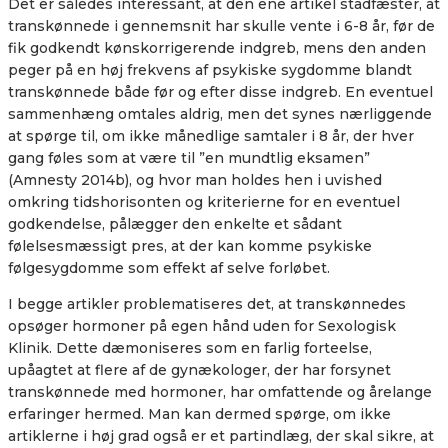
Det er således interessant, at den ene artikel stadfæster, at
transkønnede i gennemsnit har skulle vente i 6-8 år, før de
fik godkendt kønskorrigerende indgreb, mens den anden
peger på en høj frekvens af psykiske sygdomme blandt
transkønnede både før og efter disse indgreb. En eventuel
sammenhæng omtales aldrig, men det synes nærliggende
at spørge til, om ikke månedlige samtaler i 8 år, der hver
gang føles som at være til ”en mundtlig eksamen”
(Amnesty 2014b), og hvor man holdes hen i uvished
omkring tidshorisonten og kriterierne for en eventuel
godkendelse, pålægger den enkelte et sådant
følelsesmæssigt pres, at der kan komme psykiske
følgesygdomme som effekt af selve forløbet.
I begge artikler problematiseres det, at transkønnedes
opsøger hormoner på egen hånd uden for Sexologisk
Klinik. Dette dæmoniseres som en farlig forteelse,
upåagtet at flere af de gynækologer, der har forsynet
transkønnede med hormoner, har omfattende og årelange
erfaringer hermed. Man kan dermed spørge, om ikke
artiklerne i høj grad også er et partindlæg, der skal sikre, at