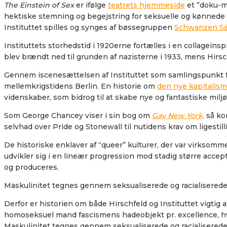
The Einstein of Sex
er ifølge
teatrets hjemmeside
et ”doku-mu
hektiske stemning og begejstring for seksuelle og kønnede v
Instituttet spilles og synges af bøssegruppen
Schwanzen S
Instituttets storhedstid i 1920erne fortælles i en collageinsp
blev brændt ned til grunden af nazisterne i 1933, mens Hirschf
Gennem iscenesættelsen af Instituttet som samlingspunkt for 
mellemkrigstidens Berlin. En historie om
den nye kapitalisme
videnskaber, som bidrog til at skabe nye og fantastiske miljø
Som George Chancey viser i sin bog om
Gay New York,
så kom
selvhad over Pride og Stonewall til nutidens krav om ligestil
De historiske enklaver af “queer” kulturer, der var virksom
udvikler sig i en lineær progression mod stadig større acce
og produceres.
Maskulinitet tegnes gennem seksualiserede og racialiserede
Derfor er historien om både Hirschfeld og Instituttet vigtig
homoseksuel mand fascismens hadeobjekt pr. excellence, hv
Maskulinitet tegnes gennem seksualiserede og racialiserede