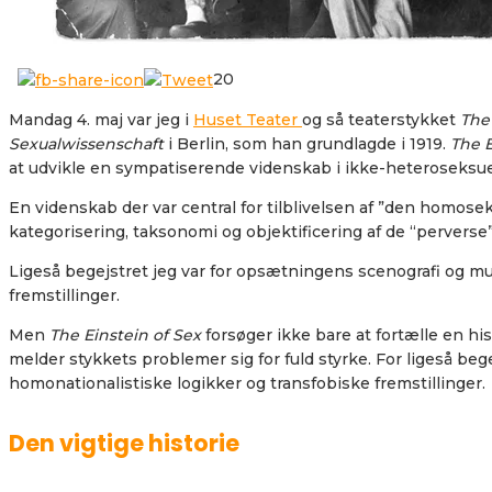
20
Mandag 4. maj var jeg i
Huset Teater
og så teaterstykket
The 
Sexualwissenschaft
i Berlin, som han grundlagde i 1919.
The E
at udvikle en sympatiserende videnskab i ikke-heteroseksue
En videnskab der var central for tilblivelsen af ”den homos
kategorisering, taksonomi og objektificering af de “perverse
Ligeså begejstret jeg var for opsætningens scenografi og mus
fremstillinger.
Men
The Einstein of Sex
forsøger ikke bare at fortælle en his
melder stykkets problemer sig for fuld styrke. For ligeså beg
homonationalistiske logikker og transfobiske fremstillinger.
Den vigtige historie