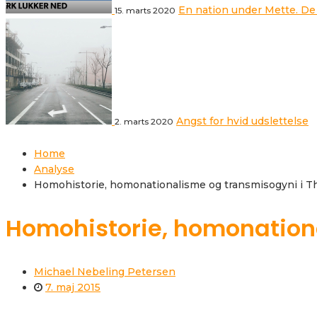
En nation under Mette. De
15. marts 2020
Angst for hvid udslettelse
2. marts 2020
Home
Analyse
Homohistorie, homonationalisme og transmisogyni i Th
Homohistorie, homonationa
Michael Nebeling Petersen
7. maj 2015