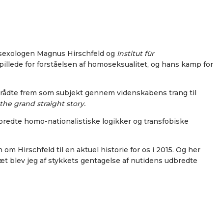
m sexologen Magnus Hirschfeld og
Institut für
spillede for forståelsen af homoseksualitet, og hans kamp for
r trådte frem som subjekt gennem videnskabens trang til
the grand straight story.
dbredte homo-nationalistiske logikker og transfobiske
 om Hirschfeld til en aktuel historie for os i 2015. Og her
ræt blev jeg af stykkets gentagelse af nutidens udbredte