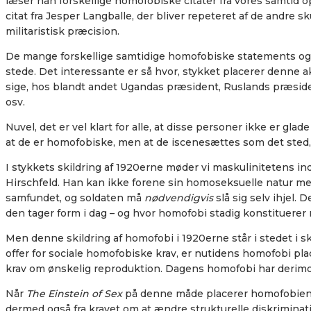
læser han forskellige homofobiske citater fra vores samtid o
citat fra Jesper Langballe, der bliver repeteret af de andre
militaristisk præcision.
De mange forskellige samtidige homofobiske statements og ud
stede. Det interessante er så hvor, stykket placerer denne a
sige, hos blandt andet Ugandas præsident, Ruslands præside
osv.
Nuvel, det er vel klart for alle, at disse personer ikke er gl
at de er homofobiske, men at de iscenesættes som det sted,
I stykkets skildring af 1920erne møder vi maskulinitetens i
Hirschfeld. Han kan ikke forene sin homoseksuelle natur med
samfundet, og soldaten må
nødvendigvis
slå sig selv ihjel.
den tager form i dag – og hvor homofobi stadig konstituere
Men denne skildring af homofobi i 1920erne står i stedet i s
offer for sociale homofobiske krav, er nutidens homofobi pla
krav om ønskelig reproduktion. Dagens homofobi har derimod
Når
The Einstein of Sex
på denne måde placerer homofobien ho
dermed også fra kravet om at ændre strukturelle diskrimina