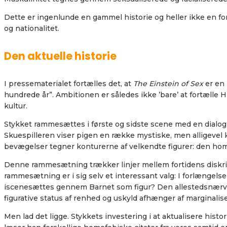
Dette er ingenlunde en gammel historie og heller ikke en for
og nationalitet.
Den aktuelle historie
I pressematerialet fortælles det, at
The Einstein of Sex
er en 
hundrede år”. Ambitionen er således ikke ’bare’ at fortælle H
kultur.
Stykket rammesættes i første og sidste scene med en dialog m
Skuespilleren viser pigen en række mystiske, men alligevel 
bevægelser tegner konturerne af velkendte figurer: den ho
Denne rammesætning trækker linjer mellem fortidens diskr
rammesætning er i sig selv et interessant valg: I forlængelse
iscenesættes gennem Barnet som figur? Den allestedsnærvæ
figurative status af renhed og uskyld afhænger af marginalis
Men lad det ligge. Stykkets investering i at aktualisere hist