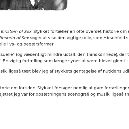
Einstein of Sex.
Stykket fortæller en ofte overset historie o
instein of Sex
søger at vise den vigtige rolle, som Hirschfeld 
lle livs- og begærsformer.
eksuelle” (og væsentligt mindre udtalt, den transkønnede), de
”. En vigtig fortælling som længe synes at være blevet glemt i
ik, ligeså træt blev jeg af stykkets gentagelse af nutidens u
torie om fortiden. Stykket forsøger nemlig at gøre fortællingen
ejstret jeg var for opsætningens scenografi og musik, ligeså t