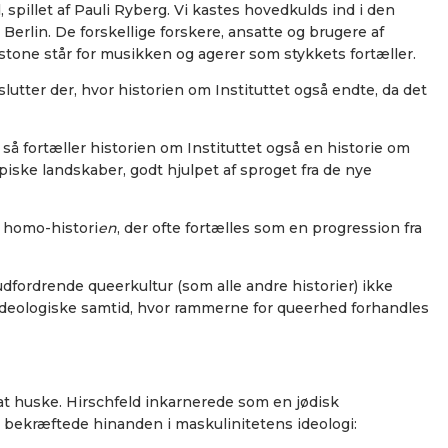
spillet af Pauli Ryberg. Vi kastes hovedkulds ind i den
erlin. De forskellige forskere, ansatte og brugere af
tone står for musikken og agerer som stykkets fortæller.
 slutter der, hvor historien om Instituttet også endte, da det
å fortæller historien om Instituttet også en historie om
piske landskaber, godt hjulpet af sproget fra de nye
m homo-histori
en
, der ofte fortælles som en progression fra
fordrende queerkultur (som alle andre historier) ikke
g ideologiske samtid, hvor rammerne for queerhed forhandles
 at huske. Hirschfeld inkarnerede som en jødisk
 bekræftede hinanden i maskulinitetens ideologi: