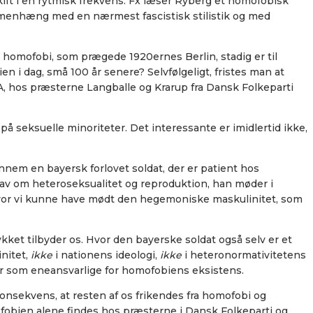
kift i en rytmisk frekvens. Fx læser Ryberg et homofobisk
 sammenhæng med en nærmest fascistisk stilistik og med
 homofobi, som prægede 1920ernes Berlin, stadig er til
 i dag, små 100 år senere? Selvfølgeligt, fristes man at
, hos præsterne Langballe og Krarup fra Dansk Folkeparti
 på seksuelle minoriteter. Det interessante er imidlertid ikke,
nem en bayersk forlovet soldat, der er patient hos
rav om heteroseksualitet og reproduktion, han møder i
l, hvor vi kunne have mødt den hegemoniske maskulinitet, som
kket tilbyder os. Hvor den bayerske soldat også selv er et
nitet,
ikke
i nationens ideologi,
ikke
i heteronormativitetens
år som eneansvarlige for homofobiens eksistens.
onsekvens, at resten af os frikendes fra homofobi og
fobien alene findes hos præsterne i Dansk Folkeparti og