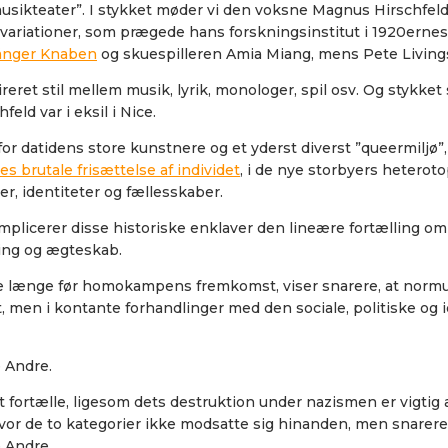
sikteater”. I stykket møder vi den voksne Magnus Hirschfeld, 
ariationer, som prægede hans forskningsinstitut i 1920ernes B
änger Knaben
og skuespilleren Amia Miang, mens Pete Livings
ireret stil mellem musik, lyrik, monologer, spil osv. Og stykket
eld var i eksil i Nice.
datidens store kunstnere og et yderst diverst ”queermiljø”, s
s brutale frisættelse af individet
, i de nye storbyers heteroto
er, identiteter og fællesskaber.
plicerer disse historiske enklaver den lineære fortælling o
ling og ægteskab.
me længe før homokampens fremkomst, viser snarere, at normud
pt, men i kontante forhandlinger med den sociale, politiske o
 Andre.
 at fortælle, ligesom dets destruktion under nazismen er vigtig
or de to kategorier ikke modsatte sig hinanden, men snarere
 Andre.