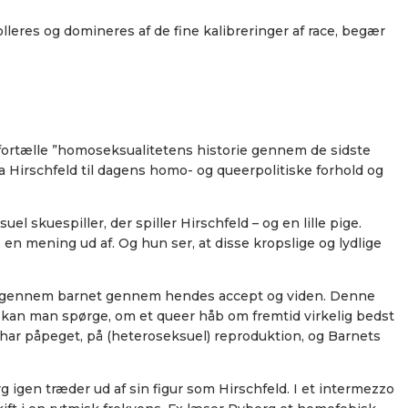
lleres og domineres af de fine kalibreringer af race, begær
t fortælle ”homoseksualitetens historie gennem de sidste
fra Hirschfeld til dagens homo- og queerpolitiske forhold og
skuespiller, der spiller Hirschfeld – og en lille pige.
n mening ud af. Og hun ser, at disse kropslige og lydlige
et gennem barnet gennem hendes accept og viden. Denne
kan man spørge, om et queer håb om fremtid virkelig bedst
r påpeget, på (heteroseksuel) reproduktion, og Barnets
g igen træder ud af sin figur som Hirschfeld. I et intermezzo