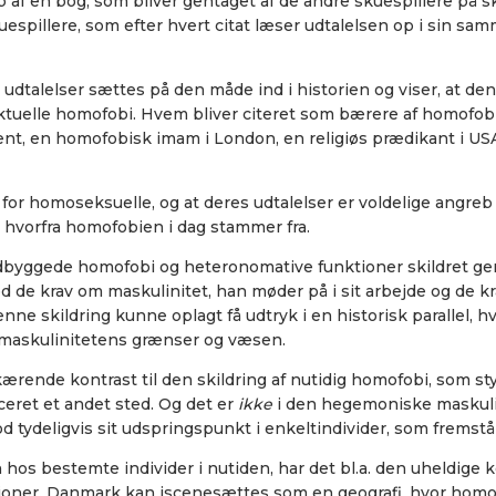
p af en bog, som bliver gentaget af de andre skuespillere på s
 skuespillere, som efter hvert citat læser udtalelsen op i sin
talelser sættes på den måde ind i historien og viser, at den
ktuelle homofobi. Hvem bliver citeret som bærere af homofobien
nt, en homofobisk imam i London, en religiøs prædikant i USA
ade for homoseksuelle, og at deres udtalelser er voldelige angreb
 hvorfra homofobien i dag stammer fra.
ndbyggede homofobi og heteronomative funktioner skildret gen
 de krav om maskulinitet, han møder på i sit arbejde og de k
 Denne skildring kunne oplagt få udtryk i en historisk paralle
r maskulinitetens grænser og væsen.
kærende kontrast til den skildring af nutidig homofobi, som sty
ceret et andet sted. Og det er
ikke
i den hegemoniske maskuli
 tydeligvis sit udspringspunkt i enkeltindivider, som fremst
s bestemte individer i nutiden, har det bl.a. den uheldige k
tioner. Danmark kan iscenesættes som en geografi, hvor homo