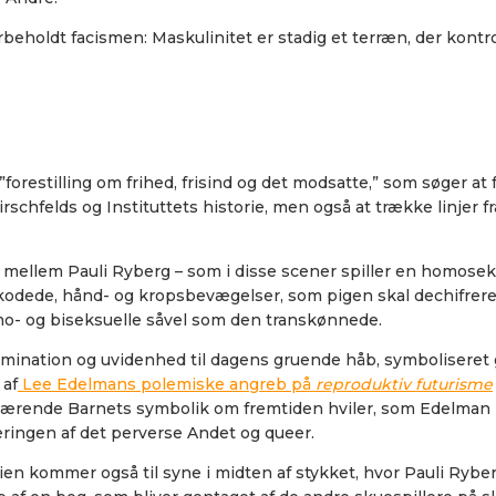
beholdt facismen: Maskulinitet er stadig et terræn, der kontro
”forestilling om frihed, frisind og det modsatte,” som søger a
irschfelds og Instituttets historie, men også at trække linjer 
ellem Pauli Ryberg – som i disse scener spiller en homoseksuel 
kodede, hånd- og kropsbevægelser, som pigen skal dechifrere e
mo- og biseksuelle såvel som den transkønnede.
imination og uvidenhed til dagens gruende håb, symboliser
 af
Lee Edelmans polemiske angreb på
reproduktiv futurisme
rende Barnets symbolik om fremtiden hviler, som Edelman ha
eringen af det perverse Andet og queer.
orien kommer også til syne i midten af stykket, hvor Pauli Ryber