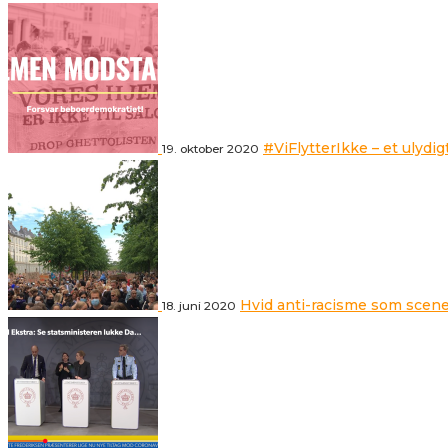
#ViFlytterIkke – et ulydig
19. oktober 2020
Hvid anti-racisme som scene
18. juni 2020