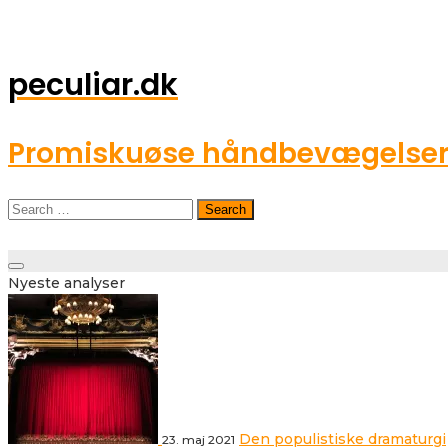
peculiar.dk
Promiskuøse håndbevægelser o
Search
for:
Toggle
Nyeste analyser
navigation
Den populistiske dramaturgi
23. maj 2021