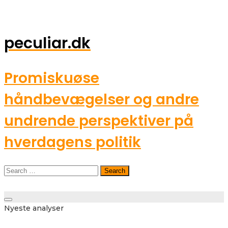
peculiar.dk
Promiskuøse
håndbevægelser og andre
undrende perspektiver på
hverdagens politik
Search
for:
Toggle
Nyeste analyser
navigation