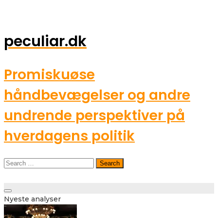
peculiar.dk
Promiskuøse
håndbevægelser og andre
undrende perspektiver på
hverdagens politik
Search
for:
Toggle
Nyeste analyser
navigation