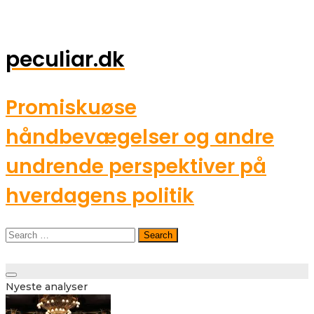
peculiar.dk
Promiskuøse
håndbevægelser og andre
undrende perspektiver på
hverdagens politik
Search
for:
Toggle
Nyeste analyser
navigation