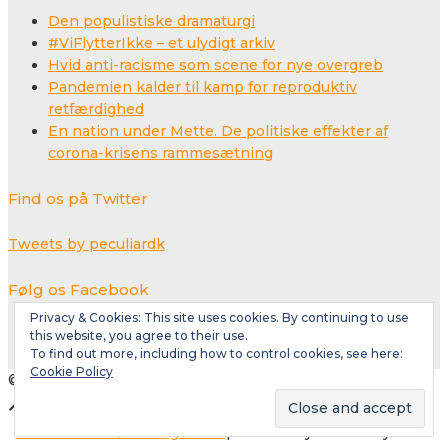
Den populistiske dramaturgi
#ViFlytterIkke – et ulydigt arkiv
Hvid anti-racisme som scene for nye overgreb
Pandemien kalder til kamp for reproduktiv
retfærdighed
En nation under Mette. De politiske effekter af
corona-krisens rammesætning
Find os på Twitter
Tweets by peculiardk
Følg os Facebook
Privacy & Cookies: This site uses cookies. By continuing to use
this website, you agree to their use.
To find out more, including how to control cookies, see here:
Cookie Policy
© Copyright 2018
Social media & sharing icons
powered by UltimatelySocial