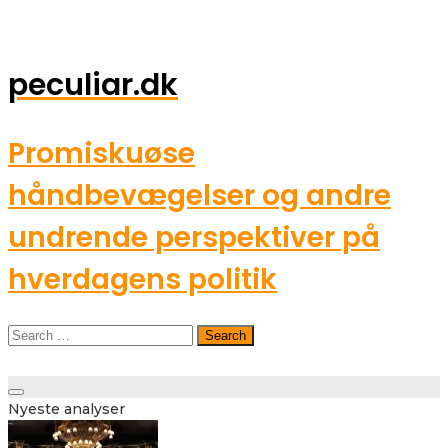
peculiar.dk
Promiskuøse
håndbevægelser og andre
undrende perspektiver på
hverdagens politik
Search
for:
Toggle
Nyeste analyser
navigation