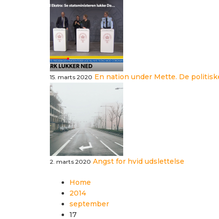
En nation under Mette. De politis
15. marts 2020
Angst for hvid udslettelse
2. marts 2020
Home
2014
september
17