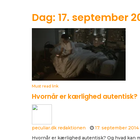
Dag: 17. september 2
Must read link
Hvornår er kærlighed autentisk?
peculiar.dk redaktionen
17. september 2014
Hvornår er kærlighed autentisk? Og hvad kan m