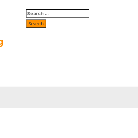
Search
for:
g
å