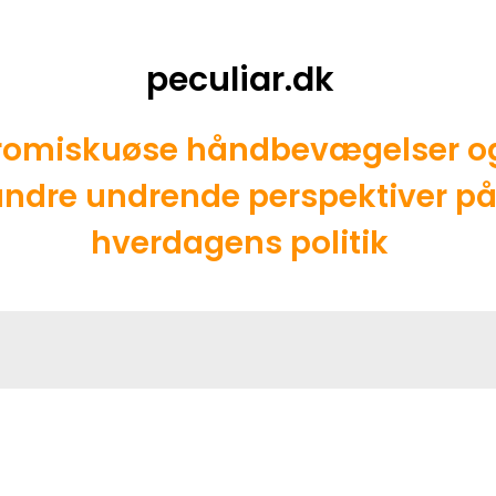
peculiar.dk
romiskuøse håndbevægelser o
ndre undrende perspektiver p
hverdagens politik