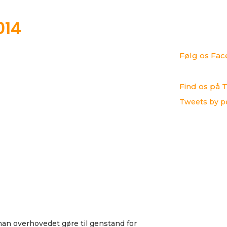
014
Følg os Fa
Find os på T
Tweets by p
an overhovedet gøre til genstand for