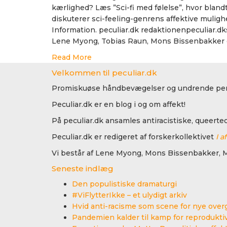
kærlighed? Læs ”Sci-fi med følelse”, hvor blan
diskuterer sci-feeling-genrens affektive mulig
Information. peculiar.dk redaktionenpeculiar.dk
Lene Myong, Tobias Raun, Mons Bissenbakker o
Read More
Velkommen til peculiar.dk
Promiskuøse håndbevægelser og undrende per
Peculiar.dk er en blog i og om affekt!
På peculiar.dk ansamles antiracistiske, queerte
Peculiar.dk er redigeret af forskerkollektivet
I a
Vi består af Lene Myong, Mons Bissenbakker, M
Seneste indlæg
Den populistiske dramaturgi
#ViFlytterIkke – et ulydigt arkiv
Hvid anti-racisme som scene for nye over
Pandemien kalder til kamp for reprodukti