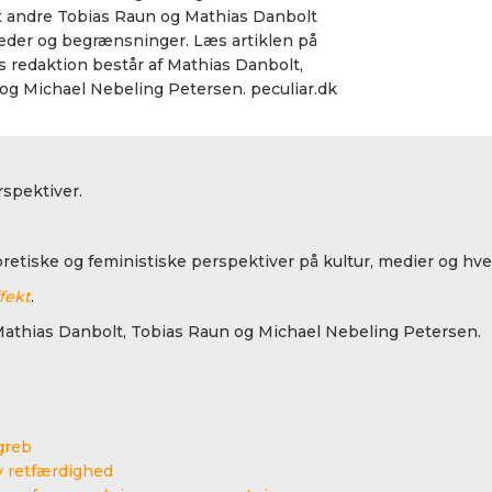
dt andre Tobias Raun og Mathias Danbolt
heder og begrænsninger. Læs artiklen på
s redaktion består af Mathias Danbolt,
g Michael Nebeling Petersen. peculiar.dk
spektiver.
oretiske og feministiske perspektiver på kultur, medier og hve
ffekt
.
athias Danbolt, Tobias Raun og Michael Nebeling Petersen.
greb
v retfærdighed