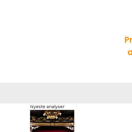
P
a
Nyeste analyser