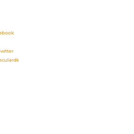
cebook
witter
eculiardk